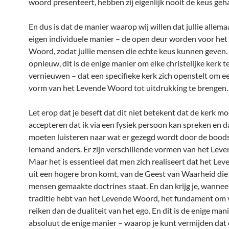
woord presenteert, hebben zij eigenlijk nooit de keus geh
En dus is dat de manier waarop wij willen dat jullie allemaa
eigen individuele manier – de open deur worden voor he
Woord, zodat jullie mensen die echte keus kunnen geven.
opnieuw, dit is de enige manier om elke christelijke kerk t
vernieuwen – dat een specifieke kerk zich openstelt om e
vorm van het Levende Woord tot uitdrukking te brengen.
Let erop dat je beseft dat dit niet betekent dat de kerk mo
accepteren dat ik via een fysiek persoon kan spreken en d
moeten luisteren naar wat er gezegd wordt door de bood
iemand anders. Er zijn verschillende vormen van het Lev
Maar het is essentieel dat men zich realiseert dat het L
uit een hogere bron komt, van de Geest van Waarheid di
mensen gemaakte doctrines staat. En dan krijg je, wanneer
traditie hebt van het Levende Woord, het fundament om 
reiken dan de dualiteit van het ego. En dit is de enige mani
absoluut de enige manier – waarop je kunt vermijden dat 