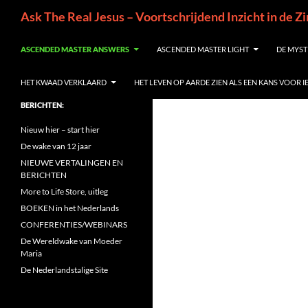
Ga
Zoeken
Ask The Real Jesus – Voortschrijdend Inzicht in de Z
naar
de
ASCENDED MASTER ANSWERS
ASCENDED MASTER LIGHT
DE MYST
inhoud
HET KWAAD VERKLAARD
HET LEVEN OP AARDE ZIEN ALS EEN KANS VOOR 
BERICHTEN:
Nieuw hier – start hier
De wake van 12 jaar
NIEUWE VERTALINGEN EN
BERICHTEN
More to Life Store, uitleg
BOEKEN in het Nederlands
CONFERENTIES/WEBINARS
De Wereldwake van Moeder
Maria
De Nederlandstalige Site