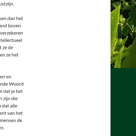
stzijn.
iken dan het
tand boven
n verzekeren
tellectueel
t ze de
en ze het
den en
evende Woord
n dat je het
 zijn die
 dat alle
ent van het
 mensen de
in.