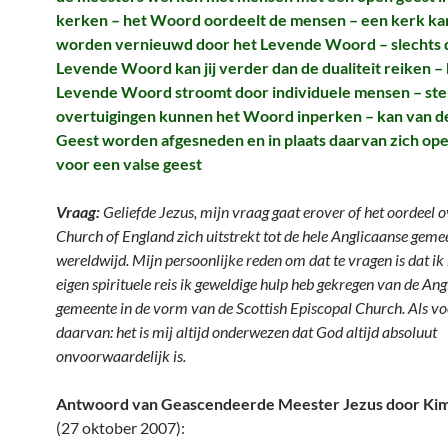
kerken – het Woord oordeelt de mensen – een kerk kan
worden vernieuwd door het Levende Woord – slechts 
Levende Woord kan jij verder dan de dualiteit reiken –
Levende Woord stroomt door individuele mensen – st
overtuigingen kunnen het Woord inperken – kan van de
Geest worden afgesneden en in plaats daarvan zich ope
voor een valse geest
Vraag:
Geliefde Jezus, mijn vraag gaat erover of het oordeel o
Church of England zich uitstrekt tot de hele Anglicaanse gem
wereldwijd. Mijn persoonlijke reden om dat te vragen is dat ik 
eigen spirituele reis ik geweldige hulp heb gekregen van de An
gemeente in de vorm van de Scottish Episcopal Church. Als v
daarvan: het is mij altijd onderwezen dat God altijd absoluut
onvoorwaardelijk is.
Antwoord van Geascendeerde Meester Jezus door Kim
(27 oktober 2007):