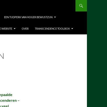
EEN TIJDPERK VAN HOGER BEWUSTZIJN
E WEBSITE
OVER
TRANSCENDENCE TOOLBOX
AN
epaalde
scenderen –
 veel