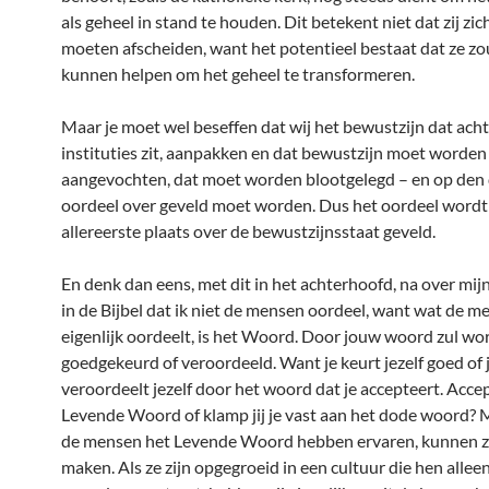
als geheel in stand te houden. Dit betekent niet dat zij zich
moeten afscheiden, want het potentieel bestaat dat ze z
kunnen helpen om het geheel te transformeren.
Maar je moet wel beseffen dat wij het bewustzijn dat acht
instituties zit, aanpakken en dat bewustzijn moet worden
aangevochten, dat moet worden blootgelegd – en op den
oordeel over geveld moet worden. Dus het oordeel wordt 
allereerste plaats over de bewustzijnsstaat geveld.
En denk dan eens, met dit in het achterhoofd, na over mij
in de Bijbel dat ik niet de mensen oordeel, want wat de m
eigenlijk oordeelt, is het Woord. Door jouw woord zul wo
goedgekeurd of veroordeeld. Want je keurt jezelf goed of 
veroordeelt jezelf door het woord dat je accepteert. Accep
Levende Woord of klamp jij je vast aan het dode woord? M
de mensen het Levende Woord hebben ervaren, kunnen z
maken. Als ze zijn opgegroeid in een cultuur die hen allee