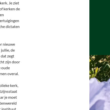
kerk. Je ziet
of kerken de
gen
ertuigingen
che dictaten
or nieuwe
ullie, de
 dat zegt
cht zijn door
de oude
men overal.
olieke kerk,
tzijnsstaat
ar je moet
itenwereld
 instituut