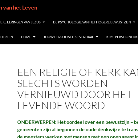
in van het Leven
IEKE LERINGEN VAN JEZUS
DE PSYCHOLOGIE VAN HET HOGERE BEWUSTZIJN
IEDEREEN
HOME
JOUW PERSOONLIJKE VERHAAL
KIMS PERSOONLIJK
EEN RELIGIE OF KERK K
SLECHTS WORDEN
VERNIEUWD DOOR HET
LEVENDE WOORD
ONDERWERPEN: Het oordeel over een bewustzijn – b
gemeenten zijn al begonnen de oude denkwijze te tran
de meesters werken met mensen met een open geest in