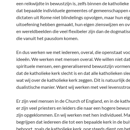
een reikwijdte in bewustzijn is, zelfs binnen de katholieke 
dat bepaalde individuele gemeentes of gemeenschappen 
dictaten uit Rome niet blindelings opvolgen, maar hun ei
uitoefening hebben gemaakt, hun eigen zienswijzen en ov
en wereldbeelden die veel flexibeler zijn dan de dogmatis
die vanuit het pausdom komen.
En dus werken we met iedereen, overal, die openstaat vo
ideeën. We werken met mensen overal. We willen niet dat j
spirituele mensen, een generaliserend bewustzijn vormen
dat de katholieke kerk slecht is en dat alle katholieken sle
wat wij over de katholieke kerk zeggen. Dit is natuurlijk 
dualistische manier. Want wij werken met veel levensstro
Er zijn veel mensen in de Church of England, en in de kath
er zijn veel priesters en leiders die naar een hogere bewus
zijn opgeklommen. En wij werken met hen individueel. Ma
begrijpen dat iedereen die tot een bepaalde kerk in de bu
behoort, zoals de katholieke kerk, nog steeds dient om het