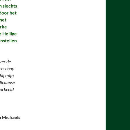
 slechts
door het
 het
erke
 Heilige
nstellen
ver de
eenschap
bij mijn
glicaanse
oorbeeld
 Michaels