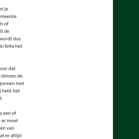
t je
gemeente
h of
it de
 wordt dus
in feite het
door dat
n binnen de
egonnen met
j hebt het
t.
p een of
t er moet
gen van
t er altijd