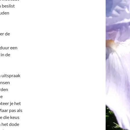
 beslist
ouden
er de
 duur een
in de
n uitspraak
ensen
rden
je
teer je het
aar pas als
e die keus
n het dode