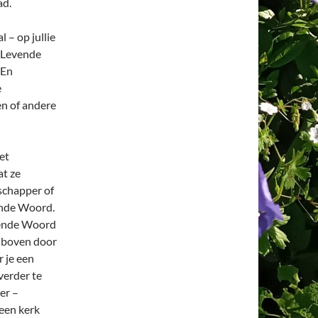
ad.
l – op jullie
t Levende
 En
e
en of andere
et
at ze
schapper of
ende Woord.
evende Woord
e boven door
 je een
verder te
er –
een kerk