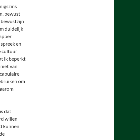
nigszins
en, bewust
 bewustzijn
m duidelijk
happer
 spreek en
 cultuur
t ik beperkt
 niet van
ocabulaire
gebruiken om
 daarom
is dat
d willen
ord kunnen
lde