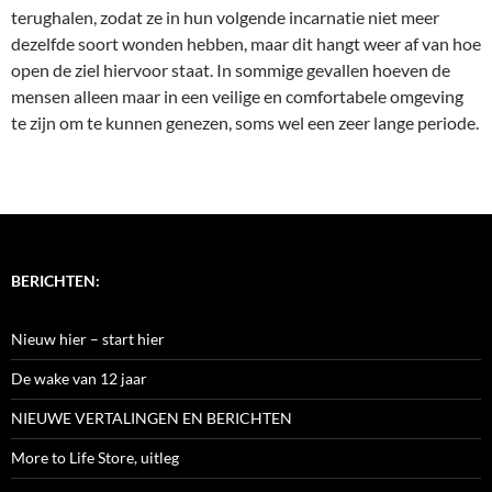
terughalen, zodat ze in hun volgende incarnatie niet meer
dezelfde soort wonden hebben, maar dit hangt weer af van hoe
open de ziel hiervoor staat. In sommige gevallen hoeven de
mensen alleen maar in een veilige en comfortabele omgeving
te zijn om te kunnen genezen, soms wel een zeer lange periode.
BERICHTEN:
Nieuw hier – start hier
De wake van 12 jaar
NIEUWE VERTALINGEN EN BERICHTEN
More to Life Store, uitleg