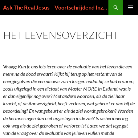
Ga
Zoeken
Ask The Real Jesus – Voortschrijdend Inzicht in de Zin van het Leven
naar
PRIMAI
de
MENU
inhoud
HET LEVENSOVERZICHT
Vraag:
Kun je ons iets leren over de evaluatie van het leven die een
mens na de dood ervaart? Kijkt hij terug op het restant van de
energiegolven die een nieuwe vorm kregen nadat hij ze had ervaren,
zoals uitgelegd in een dictaat van Master MORE in Estland; wat is
er dan eigenlijk nog over? Met andere woorden, als de ziel haar
kracht, of de Aanwezigheid, heeft verloren, wat gebeurt er dan bij de
beoordeling? En wat gebeurt er als de ziel wordt gebroken? Worden
de herinneringen dan niet opgeslagen in de ziel? Is de herinnering
ook weg als de ziel gebroken of verloren is? Laten we dat lege gat
van de vraag over de evaluatie van je leven vullen met de