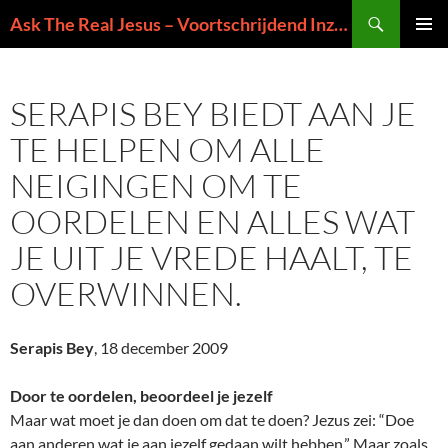
Ga
Zoeken
Ask The Real Jesus – Voortschrijdend Inzicht in de Zin van het Leven
naar
PRIMAI
de
MENU
inhoud
SERAPIS BEY BIEDT AAN JE
TE HELPEN OM ALLE
NEIGINGEN OM TE
OORDELEN EN ALLES WAT
JE UIT JE VREDE HAALT, TE
OVERWINNEN.
Serapis Bey
, 18 december 2009
Door te oordelen, beoordeel je jezelf
Maar wat moet je dan doen om dat te doen? Jezus zei: “Doe
aan anderen wat je aan jezelf gedaan wilt hebben.” Maar zoals