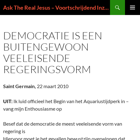
Ga
Zoeken
Ask The Real Jesus – Voortschrijdend Inzicht in de Zin van het Leven
naar
PRIMAI
de
MENU
inhoud
DEMOCRATIE IS EEN
BUITENGEWOON
VEELEISENDE
REGERINGSVORM
Saint Germain,
22 maart 2010
UIT:
Ik luid officieel het Begin van het Aquariustijdperk in –
vang mijn Enthousiasme op
Besef dat de democratie de meest veeleisende vorm van
regering is
Hiervoor moet je het gevallen bewustzijn overwinnen dat