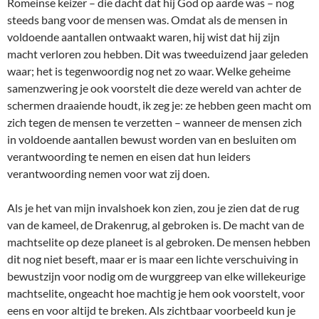
Romeinse keizer – die dacht dat hij God op aarde was – nog
steeds bang voor de mensen was. Omdat als de mensen in
voldoende aantallen ontwaakt waren, hij wist dat hij zijn
macht verloren zou hebben. Dit was tweeduizend jaar geleden
waar; het is tegenwoordig nog net zo waar. Welke geheime
samenzwering je ook voorstelt die deze wereld van achter de
schermen draaiende houdt, ik zeg je: ze hebben geen macht om
zich tegen de mensen te verzetten – wanneer de mensen zich
in voldoende aantallen bewust worden van en besluiten om
verantwoording te nemen en eisen dat hun leiders
verantwoording nemen voor wat zij doen.
Als je het van mijn invalshoek kon zien, zou je zien dat de rug
van de kameel, de Drakenrug, al gebroken is. De macht van de
machtselite op deze planeet is al gebroken. De mensen hebben
dit nog niet beseft, maar er is maar een lichte verschuiving in
bewustzijn voor nodig om de wurggreep van elke willekeurige
machtselite, ongeacht hoe machtig je hem ook voorstelt, voor
eens en voor altijd te breken. Als zichtbaar voorbeeld kun je