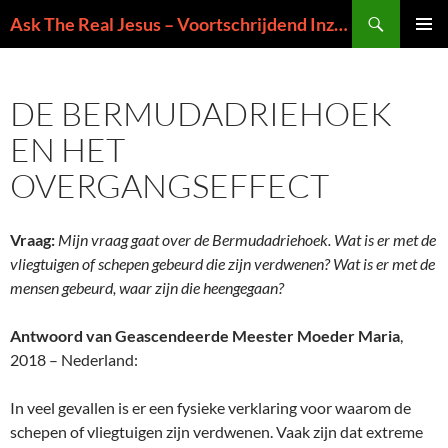
Ga
Zoeken
Ask The Real Jesus – Voortschrijdend Inzicht in de Zin van het Leven
naar
PRIMAI
de
MENU
inhoud
DE BERMUDADRIEHOEK
EN HET
OVERGANGSEFFECT
Vraag:
Mijn vraag gaat over de Bermudadriehoek. Wat is er met de
vliegtuigen of schepen gebeurd die zijn verdwenen? Wat is er met de
mensen gebeurd, waar zijn die heengegaan?
Antwoord van Geascendeerde Meester Moeder Maria
,
2018 – Nederland:
In veel gevallen is er een fysieke verklaring voor waarom de
schepen of vliegtuigen zijn verdwenen. Vaak zijn dat extreme