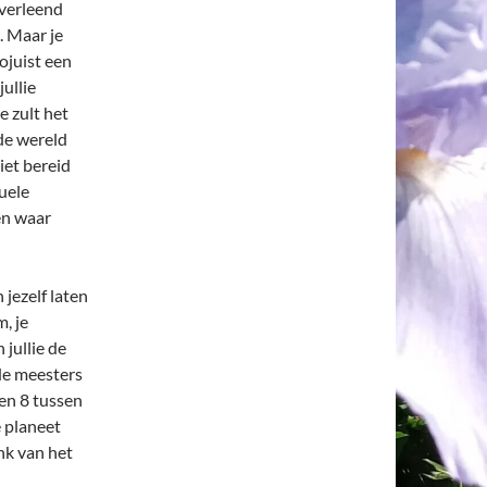
 verleend
. Maar je
zojuist een
ullie
je zult het
 de wereld
iet bereid
uele
en waar
 jezelf laten
, je
jullie de
de meesters
en 8 tussen
e planeet
nk van het