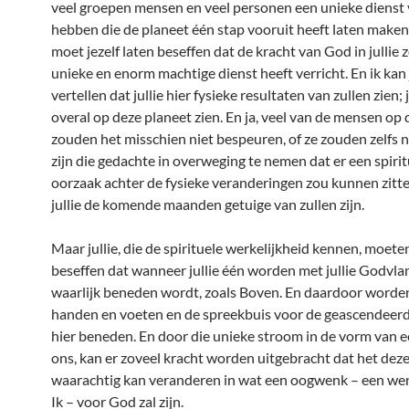
veel groepen mensen en veel personen een unieke dienst
hebben die de planeet één stap vooruit heeft laten maken
moet jezelf laten beseffen dat de kracht van God in jullie 
unieke en enorm machtige dienst heeft verricht. En ik kan j
vertellen dat jullie hier fysieke resultaten van zullen zien; 
overal op deze planeet zien. En ja, veel van de mensen op
zouden het misschien niet bespeuren, of ze zouden zelfs n
zijn die gedachte in overweging te nemen dat er een spirit
oorzaak achter de fysieke veranderingen zou kunnen zitt
jullie de komende maanden getuige van zullen zijn.
Maar jullie, die de spirituele werkelijkheid kennen, moeten
beseffen dat wanneer jullie één worden met jullie Godvlam
waarlijk beneden wordt, zoals Boven. En daardoor worden 
handen en voeten en de spreekbuis voor de geascendeer
hier beneden. En door die unieke stroom in de vorm van e
ons, kan er zoveel kracht worden uitgebracht dat het dez
waarachtig kan veranderen in wat een oogwenk – een we
Ik – voor God zal zijn.