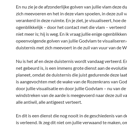
En nu zie je de afzonderlijke golven van jullie vlam deze d
zich meevoeren en het in deze vlam spoelen, in deze zuil v
verankerd in deze ruimte. En je ziet, je visualiseert, hoe de
ogenblikkelijk – door het contact met die vlam – verteerd
niet meer is; hij is weg. En ik vraag jullie enige ogenblikke
opeenvolgende golven van jullie Godvlam te visualiseren 
duisternis met zich meevoert in de zuil van vuur van de W
Nu is het af en deze duisternis wordt vandaag verteerd. E
net gebeurd is, is een immens grote dienst aan de evoluti
planeet, omdat de duisternis die juist gedurende deze la
is aangevochten met de wake van de Rozenkrans van God
door jullie visualisatie en door jullie Godvlam – nu van de 
windstreken van de aarde is meegevoerd naar deze zuil v
alle antiwil, alle antigeest verteert.
En dit is een dienst die nog nooit in de geschiedenis van 
is verleend. Ik zeg dit niet om jullie verwaand te maken, o