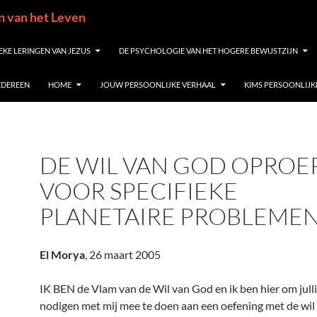
in van het Leven
EKE LERINGEN VAN JEZUS
DE PSYCHOLOGIE VAN HET HOGERE BEWUSTZIJN
IEDEREEN
HOME
JOUW PERSOONLIJKE VERHAAL
KIMS PERSOONLIJK
DE WIL VAN GOD OPROE
VOOR SPECIFIEKE
PLANETAIRE PROBLEME
El Morya
, 26 maart 2005
IK BEN de Vlam van de Wil van God en ik ben hier om jullie
nodigen met mij mee te doen aan een oefening met de wil