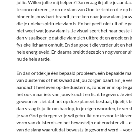
jullie. Willen jullie mij helpen? Dan vraag ik jullie je aanda
te concentreren, je op de vlam van God te richten die op h
binnenin jouw hart brandt, te reiken naar jouw vlam, jou
die je unieke spirituele vlam is. En het geeft niet uit of je
niet weet wat jouw vlam is. Je visualiseert het naar beste
dan visualiseer je dat die vlam zich uitbreidt en groeit en j
fysieke lichaam omhult. En dan groeit die verder uit en he
hele energieveld. En daarna breidt deze zich nog verder u
nu de hele aarde.
En dan ontdek je één bepaald probleem, één bepaalde man
van duisternis of het kwaad dat jou zorgen baart. En je ves
aandacht heel even op die duisternis, zonder er in op te g
het ook maar iets van jouw kracht en licht te geven. Je zie
gewoon en ziet dat het op deze planeet bestaat, tijdelijk b
dan vraag ik jullie om hardop, in je eigen woorden, te verkl
je van God gekregen vrije wil gebruikt om ervoor te kiezen
vorm van duisternis en het bewustzijn dat erachter zit – 
van de slang waaruit dat bewustzijn gevormd werd – voor 