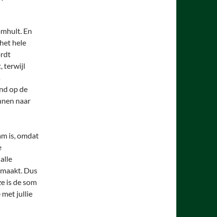
omhult. En
het hele
ordt
 terwijl
s
nd op de
innen naar
am is, omdat
e
alle
emaakt. Dus
ze is de som
met jullie