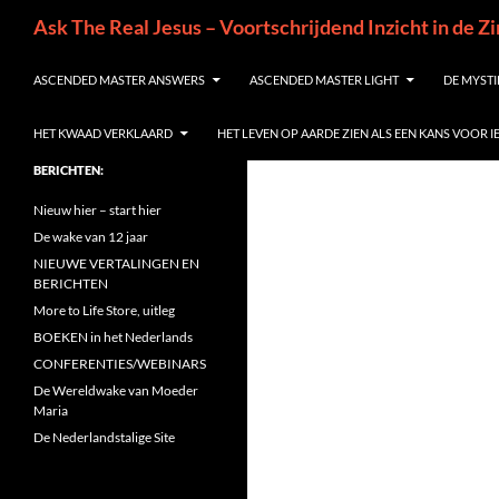
Ga
Zoeken
Ask The Real Jesus – Voortschrijdend Inzicht in de Z
naar
de
ASCENDED MASTER ANSWERS
ASCENDED MASTER LIGHT
DE MYSTI
inhoud
HET KWAAD VERKLAARD
HET LEVEN OP AARDE ZIEN ALS EEN KANS VOOR 
BERICHTEN:
Nieuw hier – start hier
De wake van 12 jaar
NIEUWE VERTALINGEN EN
BERICHTEN
More to Life Store, uitleg
BOEKEN in het Nederlands
CONFERENTIES/WEBINARS
De Wereldwake van Moeder
Maria
De Nederlandstalige Site