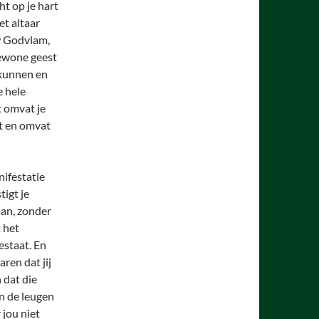
cht op je hart
et altaar
w Godvlam,
 gewone geest
 kunnen en
e hele
t omvat je
it en omvat
ifestatie
tigt je
aan, zonder
t het
estaat. En
aren dat jij
 dat die
en de leugen
jou niet