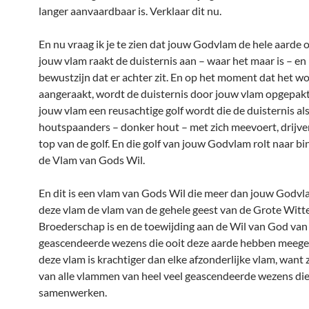
langer aanvaardbaar is. Verklaar dit nu.
En nu vraag ik je te zien dat jouw Godvlam de hele aarde 
jouw vlam raakt de duisternis aan – waar het maar is – en 
bewustzijn dat er achter zit. En op het moment dat het w
aangeraakt, wordt de duisternis door jouw vlam opgepakt,
jouw vlam een reusachtige golf wordt die de duisternis al
houtspaanders – donker hout – met zich meevoert, drijve
top van de golf. En die golf van jouw Godvlam rolt naar b
de Vlam van Gods Wil.
En dit is een vlam van Gods Wil die meer dan jouw Godvl
deze vlam de vlam van de gehele geest van de Grote Witt
Broederschap is en de toewijding aan de Wil van God van 
geascendeerde wezens die ooit deze aarde hebben meeg
deze vlam is krachtiger dan elke afzonderlijke vlam, want 
van alle vlammen van heel veel geascendeerde wezens die 
samenwerken.