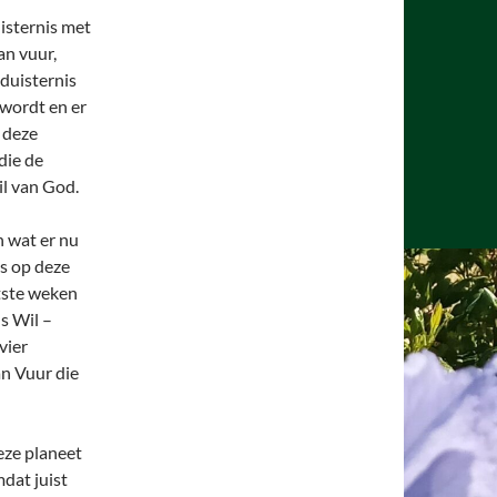
uisternis met
an vuur,
 duisternis
 wordt en er
n deze
die de
il van God.
n wat er nu
es op deze
atste weken
s Wil –
vier
an Vuur die
deze planeet
mdat juist