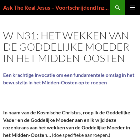
Ga
Zoeken
Ask The Real Jesus – Voortschrijdend Inzicht in de Zin van het Leven
naar
PRIMAI
de
MENU
inhoud
WIN31: HET WEKKEN VAN
DE GODDELIJKE MOEDER
IN HET MIDDEN-OOSTEN
Een krachtige invocatie om een fundamentele omslag in het
bewustzijn in het Midden-Oosten op te roepen
In naam van de Kosmische Christus, roep ik de Goddelijke
Vader en de Goddelijke Moeder aan en ik wijd deze
rozenkrans aan het wekken van de Goddelijke Moeder in
het Midden-Oosten…
(doe specifieke aanroepen.)