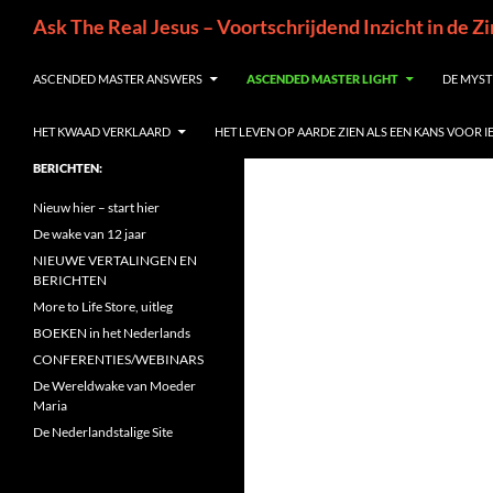
Ga
Zoeken
Ask The Real Jesus – Voortschrijdend Inzicht in de Z
naar
de
ASCENDED MASTER ANSWERS
ASCENDED MASTER LIGHT
DE MYST
inhoud
HET KWAAD VERKLAARD
HET LEVEN OP AARDE ZIEN ALS EEN KANS VOOR 
BERICHTEN:
Nieuw hier – start hier
De wake van 12 jaar
NIEUWE VERTALINGEN EN
BERICHTEN
More to Life Store, uitleg
BOEKEN in het Nederlands
CONFERENTIES/WEBINARS
De Wereldwake van Moeder
Maria
De Nederlandstalige Site