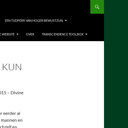
EEN TIJDPERK VAN HOGER BEWUSTZIJN
E WEBSITE
OVER
TRANSCENDENCE TOOLBOX
N KUN
015 – Divine
 eerder al
at mannen en
chzelf en