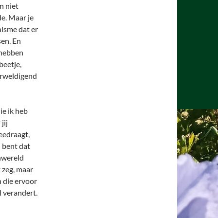
n niet
de. Maar je
isme dat er
sen. En
 hebben
beetje,
verweldigend
ie ik heb
jij
meedraagt,
n bent dat
enwereld
k zeg, maar
n die ervoor
 verandert.