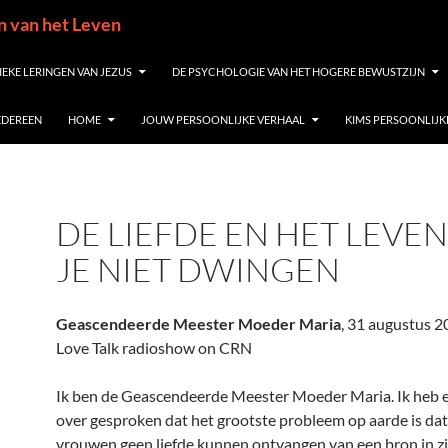
in van het Leven
IEKE LERINGEN VAN JEZUS
DE PSYCHOLOGIE VAN HET HOGERE BEWUSTZIJN
IEDEREEN
HOME
JOUW PERSOONLIJKE VERHAAL
KIMS PERSOONLIJK
DE LIEFDE EN HET LEVE
JE NIET DWINGEN
Geascendeerde Meester Moeder Maria
, 31 augustus 2
Love Talk radioshow on CRN
Ik ben de Geascendeerde Meester Moeder Maria. Ik heb er
over gesproken dat het grootste probleem op aarde is d
vrouwen geen liefde kunnen ontvangen van een bron in zi