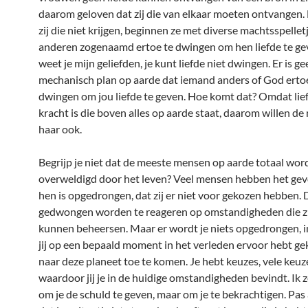
daarom geloven dat zij die van elkaar moeten ontvangen
zij die niet krijgen, beginnen ze met diverse machtsspelle
anderen zogenaamd ertoe te dwingen om hen liefde te ge
weet je mijn geliefden, je kunt liefde niet dwingen. Er is g
mechanisch plan op aarde dat iemand anders of God erto
dwingen om jou liefde te geven. Hoe komt dat? Omdat lie
kracht is die boven alles op aarde staat, daarom willen d
haar ook.
Begrijp je niet dat de meeste mensen op aarde totaal wor
overweldigd door het leven? Veel mensen hebben het gev
hen is opgedrongen, dat zij er niet voor gekozen hebben. D
gedwongen worden te reageren op omstandigheden die zi
kunnen beheersen. Maar er wordt je niets opgedrongen, in
jij op een bepaald moment in het verleden ervoor hebt g
naar deze planeet toe te komen. Je hebt keuzes, vele keuz
waardoor jij je in de huidige omstandigheden bevindt. Ik z
om je de schuld te geven, maar om je te bekrachtigen. Pas a