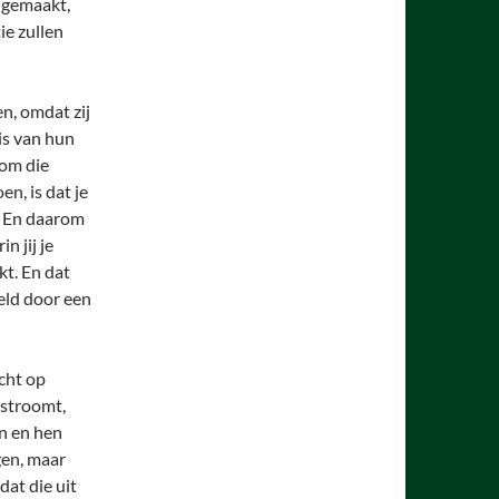
t gemaakt,
ie zullen
en, omdat zij
 is van hun
 om die
n, is dat je
. En daarom
n jij je
kt. En dat
eld door een
cht op
d stroomt,
en en hen
gen, maar
dat die uit