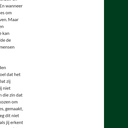
. En wanneer
tjes om
ven. Maar
een
e kan
fde de
e mensen
den
oel dat het
at zij
j niet
 die zin dat
ekozen om
es, gemaakt,
eg dit niet
ls jij erkent