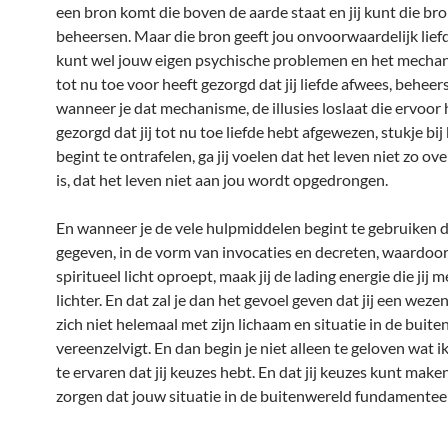
een bron komt die boven de aarde staat en jij kunt die bro
beheersen. Maar die bron geeft jou onvoorwaardelijk lief
kunt wel jouw eigen psychische problemen en het mechan
tot nu toe voor heeft gezorgd dat jij liefde afwees, beheer
wanneer je dat mechanisme, de illusies loslaat die ervoor
gezorgd dat jij tot nu toe liefde hebt afgewezen, stukje bij 
begint te ontrafelen, ga jij voelen dat het leven niet zo o
is, dat het leven niet aan jou wordt opgedrongen.
En wanneer je de vele hulpmiddelen begint te gebruiken d
gegeven, in de vorm van invocaties en decreten, waardoor 
spiritueel licht oproept, maak jij de lading energie die jij 
lichter. En dat zal je dan het gevoel geven dat jij een weze
zich niet helemaal met zijn lichaam en situatie in de buit
vereenzelvigt. En dan begin je niet alleen te geloven wat i
te ervaren dat jij keuzes hebt. En dat jij keuzes kunt make
zorgen dat jouw situatie in de buitenwereld fundamenteel