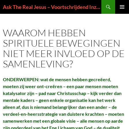
Ga
Zoeken
Ask The Real Jesus – Voortschrijdend Inzicht in de Zin van het Leven
naar
PRIMAI
de
MENU
inhoud
WAAROM HEBBEN
SPIRITUELE BEWEGINGEN
NIET MEER INVLOED OP DE
SAMENLEVING?
ONDERWERPEN: wat de mensen hebben gecreëerd,
moeten zij weer ont-creëren – een paar mensen moeten
katalysator zijn – pad naar Christusschap – kijk verder dan
mentale kaders – geen enkele organisatie kan het werk
alleen af, dus is niemand belangrijker dan een ander – de
verdeel-en-heersstrategie van duistere krachten – moeten
samenwerken met een globale visie – alle mensen op aarde
zijn onderdeel van het Ene Lichaam van God – de dualiteit