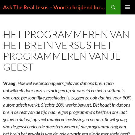
Ga
Zoeken
Ask The Real Jesus – Voortschrijdend Inzicht in de Zin van het Leven
naar
PRIMAI
de
MENU
inhoud
HET PROGRAMMEREN VAN
HET BREIN VERSUS HET
PROGRAMMEREN VAN JE
GEEST
Vraag:
Hoewel wetenschappers geloven dat ons brein zich
ontwikkelt door onze ervaringen op de wereld en het resultaat is
van onze persoonlijke geschiedenis, zeggen ze ook dat het voor 90%
automatisch werkt. Slechts 10% werkt bewust. Dit houdt in dat ons
brein de rest van de tijd haar eigen programma’s heeft en ons laat
geloven dat wij op veel manieren beslissingen nemen. Ik wil graag
van de geascendeerde meesters weten of die programmering van
het brein het gevolg is van de vele ervaringen die de mensheid heeft