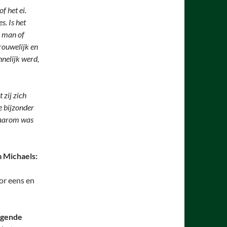
f het ei.
s. Is het
n man of
rouwelijk en
nnelijk werd,
 zij zich
e bijzonder
Waarom was
 Michaels:
oor eens en
lgende