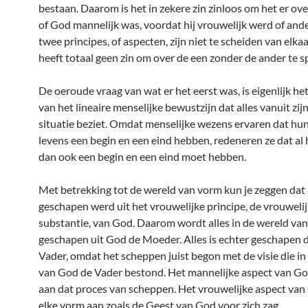
bestaan. Daarom is het in zekere zin zinloos om het er ov
of God mannelijk was, voordat hij vrouwelijk werd of an
twee principes, of aspecten, zijn niet te scheiden van elka
heeft totaal geen zin om over de een zonder de ander te s
De oeroude vraag van wat er het eerst was, is eigenlijk he
van het lineaire menselijke bewustzijn dat alles vanuit zij
situatie beziet. Omdat menselijke wezens ervaren dat hun
levens een begin en een eind hebben, redeneren ze dat al
dan ook een begin en een eind moet hebben.
Met betrekking tot de wereld van vorm kun je zeggen dat 
geschapen werd uit het vrouwelijke principe, de vrouweli
substantie, van God. Daarom wordt alles in de wereld va
geschapen uit God de Moeder. Alles is echter geschapen
Vader, omdat het scheppen juist begon met de visie die in
van God de Vader bestond. Het mannelijke aspect van G
aan dat proces van scheppen. Het vrouwelijke aspect va
elke vorm aan zoals de Geest van God voor zich zag.