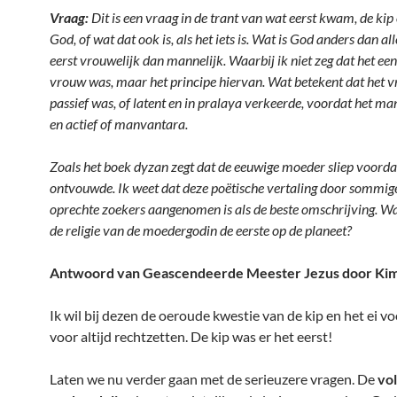
Vraag:
Dit is een vraag in de trant van wat eerst kwam, de kip o
God, of wat dat ook is, als het iets is. Wat is God anders dan alle
eerst vrouwelijk dan mannelijk. Waarbij ik niet zeg dat het ee
vrouw was, maar het principe hiervan. Wat betekent dat het v
passief was, of latent en in pralaya verkeerde, voordat het ma
en actief of manvantara.
Zoals het boek dyzan zegt dat de eeuwige moeder sliep voordat
ontvouwde. Ik weet dat deze poëtische vertaling door sommig
oprechte zoekers aangenomen is als de beste omschrijving. 
de religie van de moedergodin de eerste op de planeet?
Antwoord van Geascendeerde Meester Jezus door Kim
Ik wil bij dezen de oeroude kwestie van de kip en het ei v
voor altijd rechtzetten. De kip was er het eerst!
Laten we nu verder gaan met de serieuzere vragen. De
vo