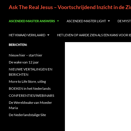
Ga
Zoeken
Ask The Real Jesus – Voortschrijdend Inzicht in de Z
naar
de
ASCENDED MASTER ANSWERS
ASCENDED MASTER LIGHT
DE MYST
inhoud
HET KWAAD VERKLAARD
HET LEVEN OP AARDE ZIEN ALS EEN KANS VOOR 
BERICHTEN:
Nieuw hier – start hier
De wake van 12 jaar
NIEUWE VERTALINGEN EN
BERICHTEN
More to Life Store, uitleg
BOEKEN in het Nederlands
CONFERENTIES/WEBINARS
De Wereldwake van Moeder
Maria
De Nederlandstalige Site