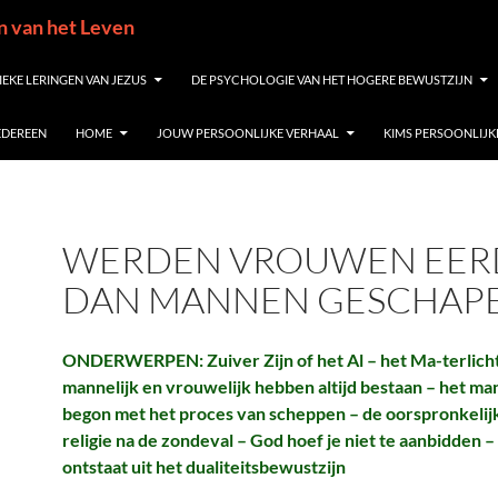
in van het Leven
IEKE LERINGEN VAN JEZUS
DE PSYCHOLOGIE VAN HET HOGERE BEWUSTZIJN
IEDEREEN
HOME
JOUW PERSOONLIJKE VERHAAL
KIMS PERSOONLIJK
WERDEN VROUWEN EER
DAN MANNEN GESCHAP
ONDERWERPEN: Zuiver Zijn of het Al – het Ma-terlicht
mannelijk en vrouwelijk hebben altijd bestaan – het ma
begon met het proces van scheppen – de oorspronkelijk
religie na de zondeval – God hoef je niet te aanbidden –
ontstaat uit het dualiteitsbewustzijn