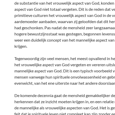
de substantie van het vrouwelijk aspect van God, konden z
aspect van God niet totaal vergeten. Dit is de reden dat v
primitieve culturen het vrouwelijk aspect van God in de 
aardemoeder aanbaden, waarvan zij geloofden dat dit hen
had geschonken. Pas nadat de mensheid zeer langzaamaa
hogere bewustzijnsstaat was gestegen, begonnen levens
weer een duidelijk concept van het mannelijke aspect van
krijgen.
Tegenwoordig zijn veel mensen, het meest opvallend in he
het vrouwelijke aspect van God vergeten en vereren uitsl
mannelijke aspect van God. Dit is een typisch voorbeeld 
mensen vanwege hun spirituele onvolwassenheid en geb
evenwicht, van het ene uiterste naar het andere doorslaa
De komende decennia gaat de mensheid gemakkelijker d
herkennen dat ze inzicht moeten krijgen in, en een relatie
de mannelijke als vrouwelijke aspecten van God. Het is 
feit dat je spirituele leven niet compleet kan zijn zonder 