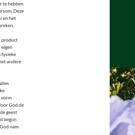
er te hebben
dersom. Deze
ar en het
preken.
t product
n eigen
 fysieke
 het andere
alles
jke
n vorm
 door God de
 de geest
od begon
n God nam