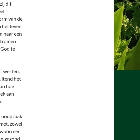
ij dit
eel
vorm van de
 het leven
n naar een
stromen
 God te
t westen,
uitend het
van hoe
rek aan
n.
e noodzaak
 met, zowel
gewoon een
een gezond