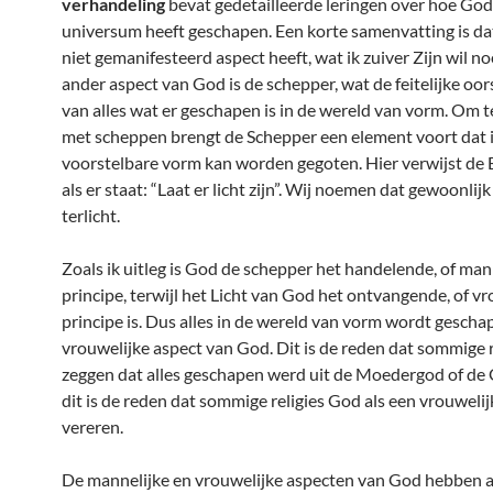
verhandeling
bevat gedetailleerde leringen over hoe God
universum heeft geschapen. Een korte samenvatting is d
niet gemanifesteerd aspect heeft, wat ik zuiver Zijn wil 
ander aspect van God is de schepper, wat de feitelijke oor
van alles wat er geschapen is in de wereld van vorm. Om 
met scheppen brengt de Schepper een element voort dat i
voorstelbare vorm kan worden gegoten. Hier verwijst de B
als er staat: “Laat er licht zijn”. Wij noemen dat gewoonlij
terlicht.
Zoals ik uitleg is God de schepper het handelende, of mann
principe, terwijl het Licht van God het ontvangende, of vr
principe is. Dus alles in de wereld van vorm wordt gescha
vrouwelijke aspect van God. Dit is de reden dat sommige r
zeggen dat alles geschapen werd uit de Moedergod of de 
dit is de reden dat sommige religies God als een vrouweli
vereren.
De mannelijke en vrouwelijke aspecten van God hebben al