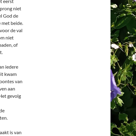
t eerst
sprong niet
el God de
 met beide.
voor de val
om niet
baden, of
t.
van iedere
Dit kwam
woontes van
jven aan
 Het gevolg
 de
ten.
aakt is van