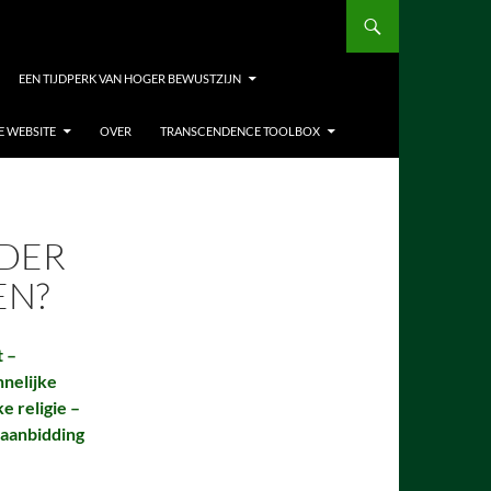
EEN TIJDPERK VAN HOGER BEWUSTZIJN
E WEBSITE
OVER
TRANSCENDENCE TOOLBOX
DER
EN?
 –
nnelijke
e religie –
 aanbidding