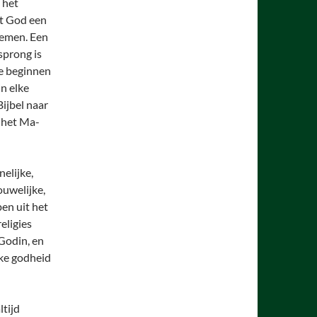
 het
at God een
noemen. Een
sprong is
te beginnen
n elke
ijbel naar
k het Ma-
elijke,
ouwelijke,
pen uit het
eligies
Godin, en
jke godheid
tijd