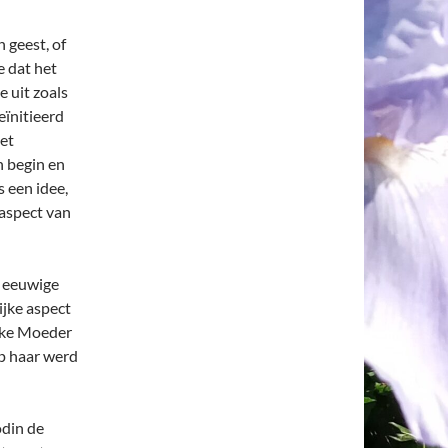
 geest, of
e dat het
e uit zoals
eïnitieerd
et
n begin en
 een idee,
 aspect van
e eeuwige
jke aspect
ijke Moeder
op haar werd
odin de