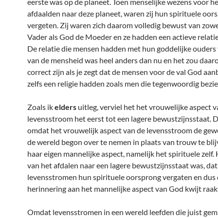
eerste was op de planeet. Toen menselijke wezens voor he
afdaalden naar deze planeet, waren zij hun spirituele oor
vergeten. Zij waren zich daarom volledig bewust van zow
Vader als God de Moeder en ze hadden een actieve relatie
De relatie die mensen hadden met hun goddelijke ouders 
van de mensheid was heel anders dan nu en het zou daar
correct zijn als je zegt dat de mensen voor de val God aan
zelfs een religie hadden zoals men die tegenwoordig bezie
Zoals ik
elders
uitleg, verviel het het vrouwelijke aspect 
levensstroom het eerst tot een lagere bewustzijnsstaat. 
omdat het vrouwelijk aspect van de levensstroom de ge
de wereld begon over te nemen in plaats van trouw te bli
haar eigen mannelijke aspect, namelijk het spirituele zelf.
van het afdalen naar een lagere bewustzijnsstaat was, dat
levensstromen hun spirituele oorsprong vergaten en dus
herinnering aan het mannelijke aspect van God kwijt raak
Omdat levensstromen in een wereld leefden die juist gem