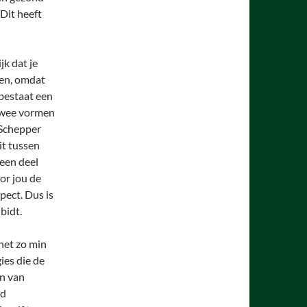
Dit heeft
jk dat je
ren, omdat
 bestaat een
 twee vormen
 Schepper
it tussen
 een deel
or jou de
pect. Dus is
bidt.
net zo min
ies die de
jn van
id