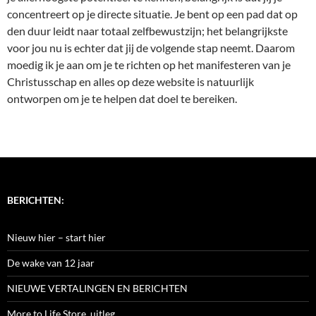
concentreert op je directe situatie. Je bent op een pad dat op
den duur leidt naar totaal zelfbewustzijn; het belangrijkste
voor jou nu is echter dat jij de volgende stap neemt. Daarom
moedig ik je aan om je te richten op het manifesteren van je
Christusschap en alles op deze website is natuurlijk
ontworpen om je te helpen dat doel te bereiken.
BERICHTEN:
Nieuw hier – start hier
De wake van 12 jaar
NIEUWE VERTALINGEN EN BERICHTEN
More to Life Store, uitleg