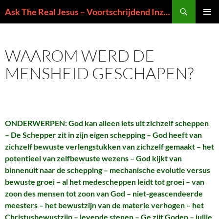
Ga
Zoeken
Ask The Real Jesus – Voortschrijdend Inzicht in de Zin van het Leven
naar
PRIMAI
de
MENU
inhoud
WAAROM WERD DE
MENSHEID GESCHAPEN?
ONDERWERPEN: God kan alleen iets uit zichzelf scheppen
– De Schepper zit in zijn eigen schepping – God heeft van
zichzelf bewuste verlengstukken van zichzelf gemaakt – het
potentieel van zelfbewuste wezens – God kijkt van
binnenuit naar de schepping – mechanische evolutie versus
bewuste groei – al het medescheppen leidt tot groei – van
zoon des mensen tot zoon van God – niet-geascendeerde
meesters – het bewustzijn van de materie verhogen – het
Christusbewustzijn – levende stenen – Ge zijt Goden – jullie