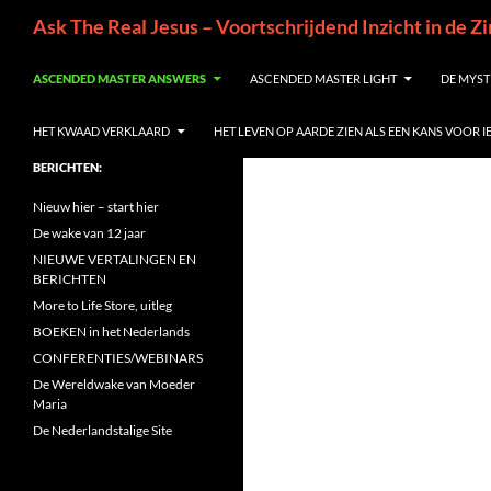
Ga
Zoeken
Ask The Real Jesus – Voortschrijdend Inzicht in de Z
naar
de
ASCENDED MASTER ANSWERS
ASCENDED MASTER LIGHT
DE MYST
inhoud
HET KWAAD VERKLAARD
HET LEVEN OP AARDE ZIEN ALS EEN KANS VOOR 
BERICHTEN:
Nieuw hier – start hier
De wake van 12 jaar
NIEUWE VERTALINGEN EN
BERICHTEN
More to Life Store, uitleg
BOEKEN in het Nederlands
CONFERENTIES/WEBINARS
De Wereldwake van Moeder
Maria
De Nederlandstalige Site