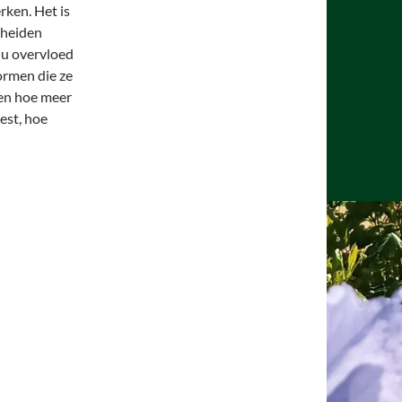
rken. Het is
scheiden
nu overvloed
vormen die ze
 en hoe meer
est, hoe