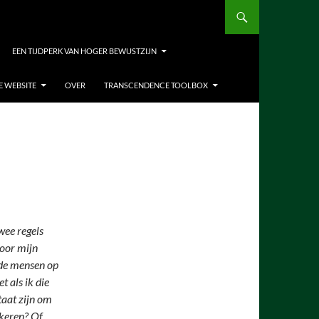
EEN TIJDPERK VAN HOGER BEWUSTZIJN
E WEBSITE
OVER
TRANSCENDENCE TOOLBOX
wee regels
voor mijn
 de mensen op
t als ik die
taat zijn om
kkeren? Of