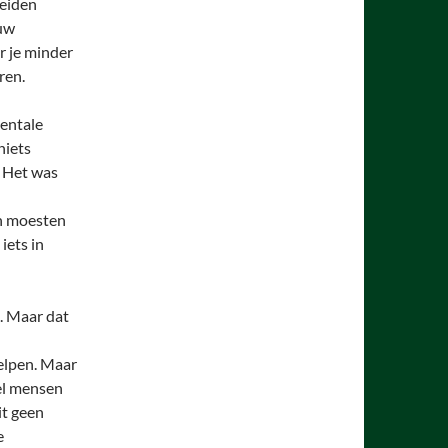
heiden
ouw
r je minder
ren.
mentale
niets
. Het was
n moesten
iets in
. Maar dat
elpen. Maar
eel mensen
it geen
e