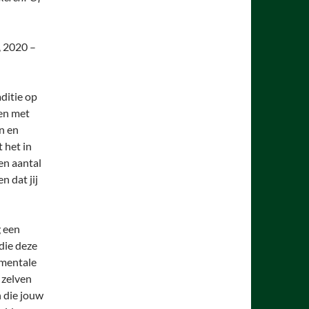
, 2020 –
aditie op
ken met
n en
 het in
en aantal
n dat jij
g een
die deze
 mentale
 zelven
 die jouw