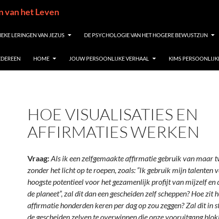
in van het Leven
IEKE LERINGEN VAN JEZUS
DE PSYCHOLOGIE VAN HET HOGERE BEWUSTZIJN
IEDEREEN
HOME
JOUW PERSOONLIJKE VERHAAL
KIMS PERSOONLIJK
HOE VISUALISATIES EN
AFFIRMATIES WERKEN
Vraag:
Als ik een zelfgemaakte affirmatie gebruik van maar t
zonder het licht op te roepen, zoals: “Ik gebruik mijn talenten 
hoogste potentieel voor het gezamenlijk profijt van mijzelf en
de planeet”, zal dit dan een gescheiden zelf scheppen? Hoe zit he
affirmatie honderden keren per dag op zou zeggen? Zal dit in s
de gescheiden zelven te overwinnen die onze vooruitgang blo