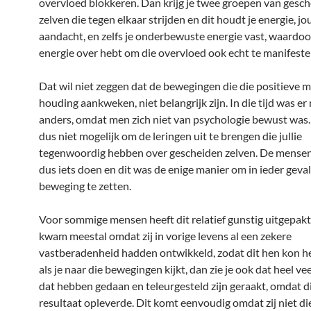
overvloed blokkeren. Dan krijg je twee groepen van gesc
zelven die tegen elkaar strijden en dit houdt je energie, j
aandacht, en zelfs je onderbewuste energie vast, waardoo
energie over hebt om die overvloed ook echt te manifeste
Dat wil niet zeggen dat de bewegingen die die positieve 
houding aankweken, niet belangrijk zijn. In die tijd was er 
anders, omdat men zich niet van psychologie bewust was
dus niet mogelijk om de leringen uit te brengen die jullie
tegenwoordig hebben over gescheiden zelven. De mense
dus iets doen en dit was de enige manier om in ieder geval 
beweging te zetten.
Voor sommige mensen heeft dit relatief gunstig uitgepakt
kwam meestal omdat zij in vorige levens al een zekere
vastberadenheid hadden ontwikkeld, zodat dit hen kon h
als je naar die bewegingen kijkt, dan zie je ook dat heel v
dat hebben gedaan en teleurgesteld zijn geraakt, omdat d
resultaat opleverde. Dit komt eenvoudig omdat zij niet di