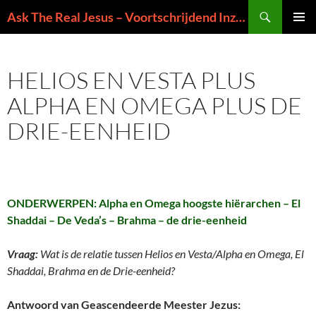
Ga
Zoeken
Ask The Real Jesus – Voortschrijdend Inzicht in de Zin van het Leven
naar
PRIMAI
de
MENU
inhoud
HELIOS EN VESTA PLUS
ALPHA EN OMEGA PLUS DE
DRIE-EENHEID
ONDERWERPEN: Alpha en Omega hoogste hiërarchen – El
Shaddai – De Veda’s – Brahma – de drie-eenheid
Vraag:
Wat is de relatie tussen Helios en Vesta/Alpha en Omega, El
Shaddai, Brahma en de Drie-eenheid?
Antwoord van Geascendeerde Meester Jezus: