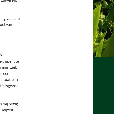
ing van alle
oel van
n
grijpen, te
mijn ziel,
um een
 situatie in
teitsgevoel.
s mij bezig
 mijzelf