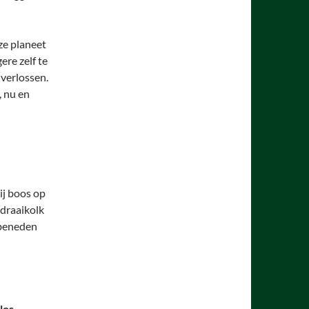
ze planeet
ere zelf te
 verlossen.
, nu en
ij boos op
 draaikolk
 beneden
los