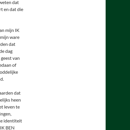
 weten dat
t en dat die
van mijn IK
 mijn ware
rden dat
 de dag
 geest van
edaan of
oddelijke
d.
aarden dat
elijks heen
et leven te
ingen,
e identiteit
 IK BEN