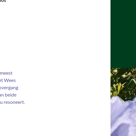
 meest
Het Wees
s overgang
an beide
u resoneert.