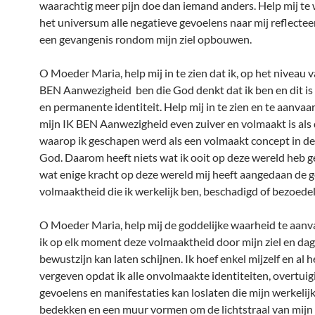
waarachtig meer pijn doe dan iemand anders. Help mij te
het universum alle negatieve gevoelens naar mij reflecteer
een gevangenis rondom mijn ziel opbouwen.
O Moeder Maria, help mij in te zien dat ik, op het niveau 
BEN Aanwezigheid ben die God denkt dat ik ben en dit is
en permanente identiteit. Help mij in te zien en te aanvaa
mijn IK BEN Aanwezigheid even zuiver en volmaakt is als
waarop ik geschapen werd als een volmaakt concept in de
God. Daarom heeft niets wat ik ooit op deze wereld heb g
wat enige kracht op deze wereld mij heeft aangedaan de g
volmaaktheid die ik werkelijk ben, beschadigd of bezoedel
O Moeder Maria, help mij de goddelijke waarheid te aanv
ik op elk moment deze volmaaktheid door mijn ziel en dag
bewustzijn kan laten schijnen. Ik hoef enkel mijzelf en al h
vergeven opdat ik alle onvolmaakte identiteiten, overtuig
gevoelens en manifestaties kan loslaten die mijn werkelijk
bedekken en een muur vormen om de lichtstraal van mijn