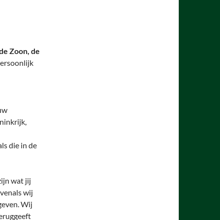
 de Zoon, de
ersoonlijk
ouw
inkrijk,
s die in de
jn wat jij
venals wij
geven. Wij
eruggeeft