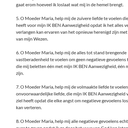
gaat erom hoeveel ik loslaat wat mij in de hemel brengt.
5. O Moeder Maria, help mij de zuivere liefde te voelen die
heeft voor mijn IK BEN Aanwezigheid opdat ik het alles v
verlangen kan ervaren van het opnieuw herenigd zijn met 
van mijn Wezen.
6. O Moeder Maria, help mij de alles tot stand brengende
vastberadenheid te voelen om geen negatieve gevoelens t
die mij beletten één met mijn IK BEN Aanwezigheid, één 
zijn.
7. O Moeder Maria, help mij de volmaakte liefde te voelen
onvoorwaardelijke liefde, die mijn IK BEN Aanwezigheid 
ziel heeft opdat die elke angst om negatieve gevoelens los 
kan verteren.
8. O Moeder Maria, help mij alle negatieve gevoelens ech
over te geven opdat ik ze door het vuur van God kan laten