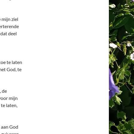
 mijn ziel
erterende
dat deel
oe te laten
met God, te
, de
voor mijn
te laten,
t aan God
 zuiveren,