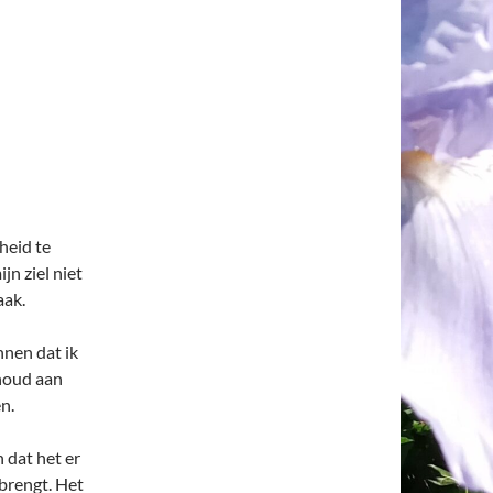
heid te
jn ziel niet
aak.
nnen dat ik
thoud aan
n.
 dat het er
 brengt. Het