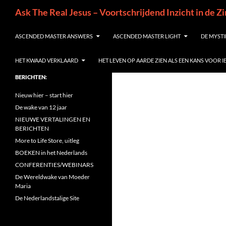
Ga
Zoeken
Ask The Real Jesus – Voortschrijdend Inzicht in de Z
naar
de
ASCENDED MASTER ANSWERS
ASCENDED MASTER LIGHT
DE MYSTI
inhoud
HET KWAAD VERKLAARD
HET LEVEN OP AARDE ZIEN ALS EEN KANS VOOR 
BERICHTEN:
Nieuw hier – start hier
De wake van 12 jaar
NIEUWE VERTALINGEN EN
BERICHTEN
More to Life Store, uitleg
BOEKEN in het Nederlands
CONFERENTIES/WEBINARS
De Wereldwake van Moeder
Maria
De Nederlandstalige Site