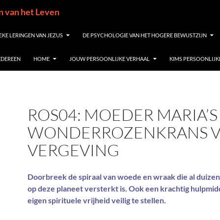
in van het Leven
EKE LERINGEN VAN JEZUS
DE PSYCHOLOGIE VAN HET HOGERE BEWUSTZIJN
IEDEREEN
HOME
JOUW PERSOONLIJKE VERHAAL
KIMS PERSOONLIJK
ROS04: MOEDER MARIA’S
WONDERROZENKRANS 
VERGEVING
Doorbreek de spiraal van woede en wraak die al duize
op deze planeet versterkt is. Ook een krachtig hulpmid
eigen spirituele vrijheid veilig te stellen.