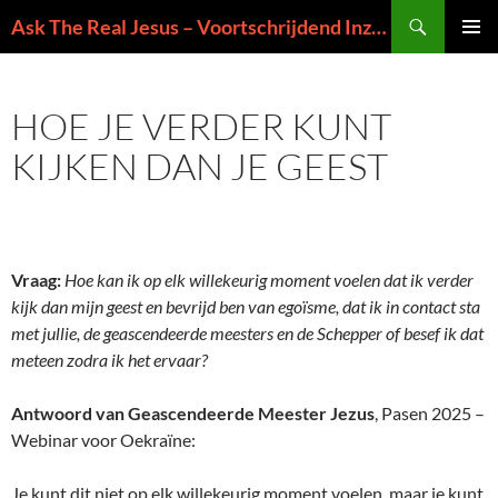
Ga
Zoeken
Ask The Real Jesus – Voortschrijdend Inzicht in de Zin van het Leven
naar
PRIMAI
de
MENU
inhoud
HOE JE VERDER KUNT
KIJKEN DAN JE GEEST
Vraag:
Hoe kan ik op elk willekeurig moment voelen dat ik verder
kijk dan mijn geest en bevrijd ben van egoïsme, dat ik in contact sta
met jullie, de geascendeerde meesters en de Schepper of besef ik dat
meteen zodra ik het ervaar?
Antwoord van Geascendeerde Meester Jezus
, Pasen 2025 –
Webinar voor Oekraïne:
Je kunt dit niet op elk willekeurig moment voelen, maar je kunt