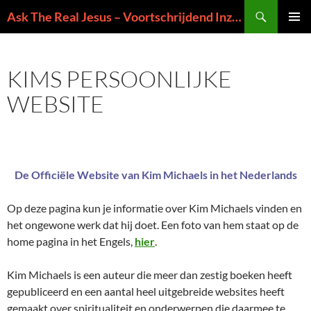
Ga
Zoeken
Ask The Real Jesus – Voortschrijdend Inzicht in de Zin van het Leven
naar
PRIMAI
de
MENU
inhoud
KIMS PERSOONLIJKE
WEBSITE
De Officiële Website van Kim Michaels in het Nederlands
Op deze pagina kun je informatie over Kim Michaels vinden en
het ongewone werk dat hij doet. Een foto van hem staat op de
home pagina in het Engels,
hier
.
Kim Michaels is een auteur die meer dan zestig boeken heeft
gepubliceerd en een aantal heel uitgebreide websites heeft
gemaakt over spiritualiteit en onderwerpen die daarmee te