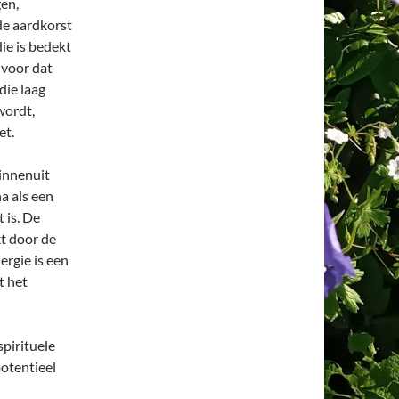
en,
de aardkorst
 die is bedekt
 voor dat
die laag
wordt,
et.
binnenuit
a als een
 is. De
t door de
ergie is een
t het
spirituele
potentieel