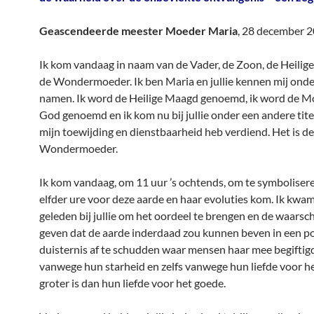
Geascendeerde meester Moeder Maria
, 28 december 
Ik kom vandaag in naam van de Vader, de Zoon, de Heilig
de Wondermoeder. Ik ben Maria en jullie kennen mij onde
namen. Ik word de Heilige Maagd genoemd, ik word de M
God genoemd en ik kom nu bij jullie onder een andere titel
mijn toewijding en dienstbaarheid heb verdiend. Het is de 
Wondermoeder.
Ik kom vandaag, om 11 uur ’s ochtends, om te symbolisere
elfder ure voor deze aarde en haar evoluties kom. Ik kw
geleden bij jullie om het oordeel te brengen en de waarsc
geven dat de aarde inderdaad zou kunnen beven in een p
duisternis af te schudden waar mensen haar mee begifti
vanwege hun starheid en zelfs vanwege hun liefde voor h
groter is dan hun liefde voor het goede.