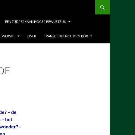
EEN TIJDPERK VAN HOGER BEWUSTZIJN
E WEBSITE
OVER
TRANSCENDENCE TOOLBOX
DE
e? – de
 – het
n wonder? –
gen