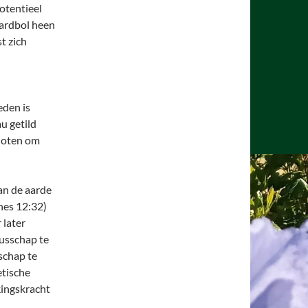
otentieel
aardbol heen
st zich
eden is
u getild
sloten om
van de aarde
nes 12:32)
 later
tusschap te
schap te
etische
kingskracht