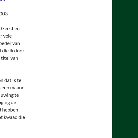
2003
e Geest en
r vele
oeder van
 die ik door
titel van
n dat ik te
am een maand
huwing te
oging de
gd hebben
et kwaad die