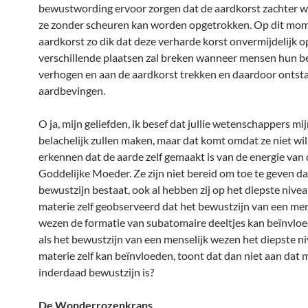
bewustwording ervoor zorgen dat de aardkorst zachter w
ze zonder scheuren kan worden opgetrokken. Op dit mom
aardkorst zo dik dat deze verharde korst onvermijdelijk o
verschillende plaatsen zal breken wanneer mensen hun b
verhogen en aan de aardkorst trekken en daardoor ontst
aardbevingen.
O ja, mijn geliefden, ik besef dat jullie wetenschappers mij
belachelijk zullen maken, maar dat komt omdat ze niet wil
erkennen dat de aarde zelf gemaakt is van de energie van
Goddelijke Moeder. Ze zijn niet bereid om toe te geven dat
bewustzijn bestaat, ook al hebben zij op het diepste nive
materie zelf geobserveerd dat het bewustzijn van een men
wezen de formatie van subatomaire deeltjes kan beïnvlo
als het bewustzijn van een menselijk wezen het diepste n
materie zelf kan beïnvloeden, toont dat dan niet aan dat 
inderdaad bewustzijn is?
De Wonderrozenkrans