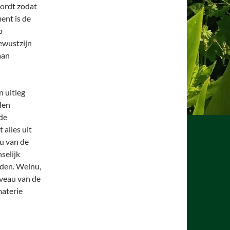
ordt zodat
ent is de
p
ewustzijn
aan
n uitleg
len
 de
 alles uit
au van de
selijk
eden. Welnu,
iveau van de
materie