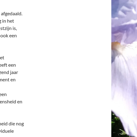
 afgedaald.
 in het
zijn is,
 ook een
Het
eeft een
zend jaar
oment en
 een
mensheid en
heid die nog
viduele