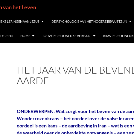
in van het Leven
IEKE LERINGEN VAN JEZUS
DE PSYCHOLOGIE VAN HET HOGERE BEWUSTZIJN
IEDEREEN
HOME
JOUW PERSOONLIJKE VERHAAL
KIMS PERSOONLIJK
HET JAAR VAN DE BEVEN
AARDE
ONDERWERPEN: Wat zorgt voor het beven van de aard
Wonderrozenkrans – het oordeel over de valse leraren
oordeel is een kans – de aardbeving in Iran – wat is ee
de waarheid over de onbevlekte ontvangenis – een ze