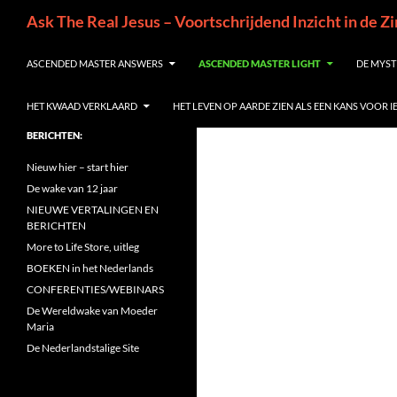
Ga
Zoeken
Ask The Real Jesus – Voortschrijdend Inzicht in de Z
naar
de
ASCENDED MASTER ANSWERS
ASCENDED MASTER LIGHT
DE MYST
inhoud
HET KWAAD VERKLAARD
HET LEVEN OP AARDE ZIEN ALS EEN KANS VOOR 
BERICHTEN:
Nieuw hier – start hier
De wake van 12 jaar
NIEUWE VERTALINGEN EN
BERICHTEN
More to Life Store, uitleg
BOEKEN in het Nederlands
CONFERENTIES/WEBINARS
De Wereldwake van Moeder
Maria
De Nederlandstalige Site