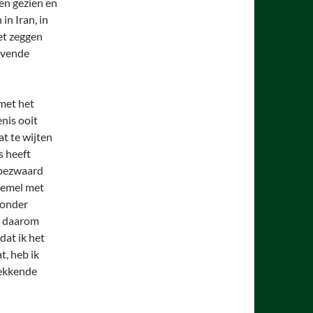
en gezien en
in Iran, in
oet zeggen
bevende
 met het
nis ooit
t te wijten
s heeft
n bezwaard
 hemel met
zonder
n daarom
dat ik het
, heb ik
wekkende