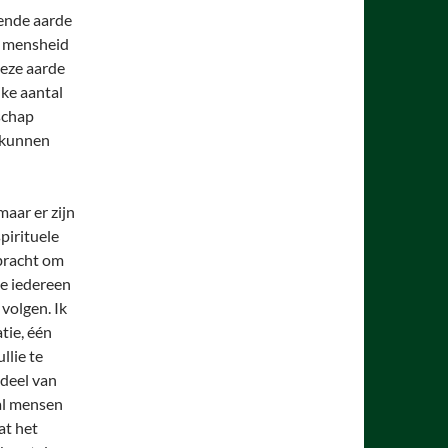
vende aarde
e mensheid
deze aarde
ke aantal
schap
 kunnen
aar er zijn
pirituele
bracht om
e iedereen
volgen. Ik
atie, één
llie te
 deel van
al mensen
at het