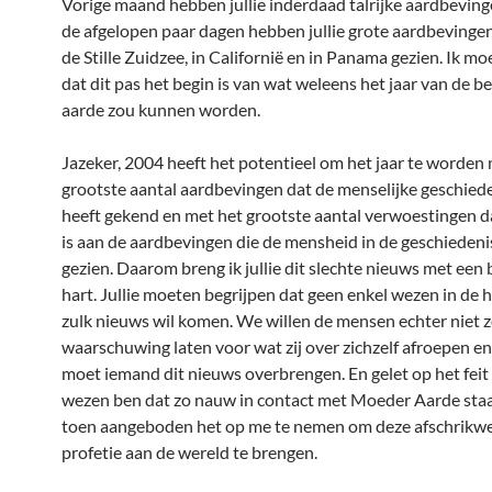
Vorige maand hebben jullie inderdaad talrijke aardbeving
de afgelopen paar dagen hebben jullie grote aardbevingen 
de Stille Zuidzee, in Californië en in Panama gezien. Ik m
dat dit pas het begin is van wat weleens het jaar van de 
aarde zou kunnen worden.
Jazeker, 2004 heeft het potentieel om het jaar te worden
grootste aantal aardbevingen dat de menselijke geschiede
heeft gekend en met het grootste aantal verwoestingen da
is aan de aardbevingen die de mensheid in de geschiedeni
gezien. Daarom breng ik jullie dit slechte nieuws met ee
hart. Jullie moeten begrijpen dat geen enkel wezen in de
zulk nieuws wil komen. We willen de mensen echter niet 
waarschuwing laten voor wat zij over zichzelf afroepen e
moet iemand dit nieuws overbrengen. En gelet op het feit 
wezen ben dat zo nauw in contact met Moeder Aarde staat
toen aangeboden het op me te nemen om deze afschrik
profetie aan de wereld te brengen.