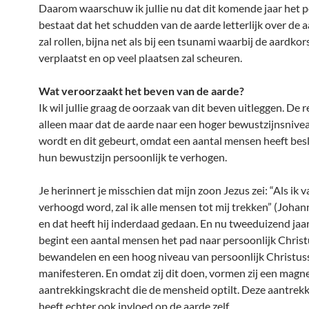
Daarom waarschuw ik jullie nu dat dit komende jaar het p
bestaat dat het schudden van de aarde letterlijk over de 
zal rollen, bijna net als bij een tsunami waarbij de aardkor
verplaatst en op veel plaatsen zal scheuren.
Wat veroorzaakt het beven van de aarde?
Ik wil jullie graag de oorzaak van dit beven uitleggen. De r
alleen maar dat de aarde naar een hoger bewustzijnsnivea
wordt en dit gebeurt, omdat een aantal mensen heeft be
hun bewustzijn persoonlijk te verhogen.
Je herinnert je misschien dat mijn zoon Jezus zei: “Als ik 
verhoogd word, zal ik alle mensen tot mij trekken” (Johan
en dat heeft hij inderdaad gedaan. En nu tweeduizend jaar
begint een aantal mensen het pad naar persoonlijk Chris
bewandelen en een hoog niveau van persoonlijk Christus
manifesteren. En omdat zij dit doen, vormen zij een magn
aantrekkingskracht die de mensheid optilt. Deze aantrek
heeft echter ook invloed op de aarde zelf.