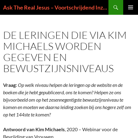
Ga
Zoeken
Ask The Real Jesus – Voortschrijdend Inzicht in de Zin van het Leven
naar
PRIMAI
de
MENU
inhoud
DE LERINGEN DIE VIA KIM
MICHAELS WORDEN
GEGEVEN EN
BEWUSTZIJNSNIVEAUS
Vraag:
Op welk niveau helpen de leringen op de website en de
boeken die je hebt gepubliceerd, ons te komen? Helpen ze ons
bijvoorbeeld om op het zesennegentigste bewustzijnsniveau te
komen en moeten we daarna leiding zoeken bij ons hogere zelf om
op het 144ste te komen?
Antwoord van Kim Michaels
, 2020 – Webinar voor de
Bevrijding van Vrouwen