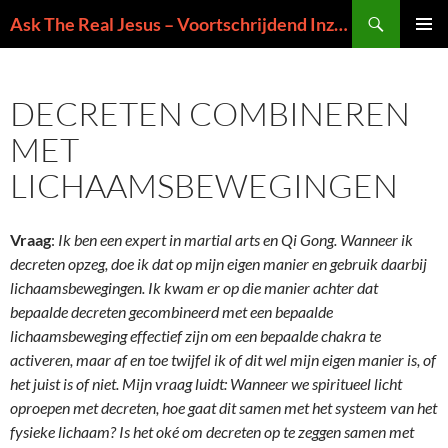
Ga
Zoeken
Ask The Real Jesus – Voortschrijdend Inzicht in de Zin van het Leven
naar
PRIMAI
de
MENU
inhoud
DECRETEN COMBINEREN
MET
LICHAAMSBEWEGINGEN
Vraag
:
Ik ben een expert in martial arts en Qi Gong. Wanneer ik
decreten opzeg, doe ik dat op mijn eigen manier en gebruik daarbij
lichaamsbewegingen. Ik kwam er op die manier achter dat
bepaalde decreten gecombineerd met een bepaalde
lichaamsbeweging effectief zijn om een bepaalde chakra te
activeren, maar af en toe twijfel ik of dit wel mijn eigen manier is, of
het juist is of niet. Mijn vraag luidt: Wanneer we spiritueel licht
oproepen met decreten, hoe gaat dit samen met het systeem van het
fysieke lichaam? Is het oké om decreten op te zeggen samen met