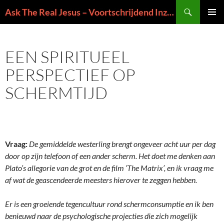
Ga
Zoeken
Ask The Real Jesus – Voortschrijdend Inzicht in de Zin van het Leven
naar
PRIMAI
de
MENU
inhoud
EEN SPIRITUEEL
PERSPECTIEF OP
SCHERMTIJD
Vraag:
De gemiddelde westerling brengt ongeveer acht uur per dag
door op zijn telefoon of een ander scherm. Het doet me denken aan
Plato’s allegorie van de grot en de film ‘The Matrix’, en ik vraag me
af wat de geascendeerde meesters hierover te zeggen hebben.
Er is een groeiende tegencultuur rond schermconsumptie en ik ben
benieuwd naar de psychologische projecties die zich mogelijk