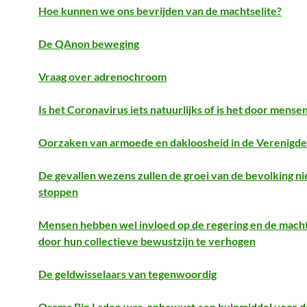
Hoe kunnen we ons bevrijden van de machtselite?
De QAnon beweging
Vraag over adrenochroom
Is het Coronavirus iets natuurlijks of is het door mens
Oorzaken van armoede en dakloosheid in de Verenigde
De gevallen wezens zullen de groei van de bevolking n
stoppen
Mensen hebben wel invloed op de regering en de macht
door hun collectieve bewustzijn te verhogen
De geldwisselaars van tegenwoordig
Osama Bin Laden was onbewust een hulpmiddel voor d