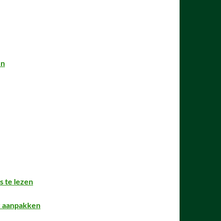
en
 te lezen
r aanpakken