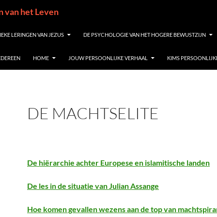
in van het Leven
IEKE LERINGEN VAN JEZUS
DE PSYCHOLOGIE VAN HET HOGERE BEWUSTZIJN
IEDEREEN
HOME
JOUW PERSOONLIJKE VERHAAL
KIMS PERSOONLIJK
DE MACHTSELITE
De hiërarchie achter Europese en islamitische landen
De les in de situatie van Julian Assange
Hoe komen gevallen wezens aan de top van machtspir