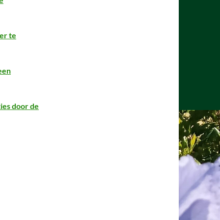
er te
een
ies door de