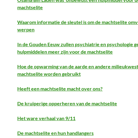
machtselite
Waarom informatie de sleutel is om de machtselite omv
werpen
In de Gouden Eeuw zullen psychiatrie en psychologie g
hulpmiddelen meer zijn voor de machtselite
Hoe de opwarming van de aarde en andere milieukwest
machtselite worden gebruikt
Heeft een machtselite macht over ons?
De kruiperige opperheren van de machtselite
Het ware verhaal van 9/11
De machtselite en hun handlangers