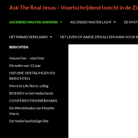
Ga
Zoeken
Ask The Real Jesus – Voortschrijdend Inzicht in de Z
naar
de
ASCENDED MASTER ANSWERS
ASCENDED MASTER LIGHT
DE MYST
inhoud
HET KWAAD VERKLAARD
HET LEVEN OP AARDE ZIEN ALS EEN KANS VOOR 
BERICHTEN:
Nieuw hier – start hier
De wake van 12 jaar
NIEUWE VERTALINGEN EN
BERICHTEN
More to Life Store, uitleg
BOEKEN in het Nederlands
CONFERENTIES/WEBINARS
De Wereldwake van Moeder
Maria
De Nederlandstalige Site