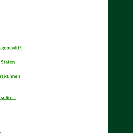
en gemaakt?
 Staten
iet kunnen
selite –
e