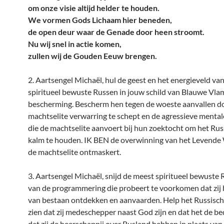
om onze visie altijd helder te houden.
We vormen Gods Lichaam hier beneden,
de open deur waar de Genade door heen stroomt.
Nu wij snel in actie komen,
zullen wij de Gouden Eeuw brengen.
2. Aartsengel Michaël, hul de geest en het energieveld va
spiritueel bewuste Russen in jouw schild van Blauwe Vla
bescherming. Bescherm hen tegen de woeste aanvallen d
machtselite verwarring te schept en de agressieve mental
die de machtselite aanvoert bij hun zoektocht om het Rus
kalm te houden. IK BEN de overwinning van het Levende
de machtselite ontmaskert.
3. Aartsengel Michaël, snijd de meest spiritueel bewuste 
van de programmering die probeert te voorkomen dat zij
van bestaan ontdekken en aanvaarden. Help het Russische
zien dat zij medeschepper naast God zijn en dat het de be
dat zij de heerschappij over Rusland hebben in plaats van