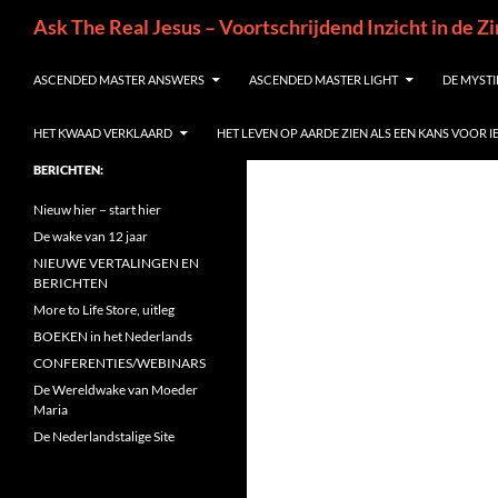
Ga
Zoeken
Ask The Real Jesus – Voortschrijdend Inzicht in de Z
naar
de
ASCENDED MASTER ANSWERS
ASCENDED MASTER LIGHT
DE MYSTI
inhoud
HET KWAAD VERKLAARD
HET LEVEN OP AARDE ZIEN ALS EEN KANS VOOR 
BERICHTEN:
Nieuw hier – start hier
De wake van 12 jaar
NIEUWE VERTALINGEN EN
BERICHTEN
More to Life Store, uitleg
BOEKEN in het Nederlands
CONFERENTIES/WEBINARS
De Wereldwake van Moeder
Maria
De Nederlandstalige Site