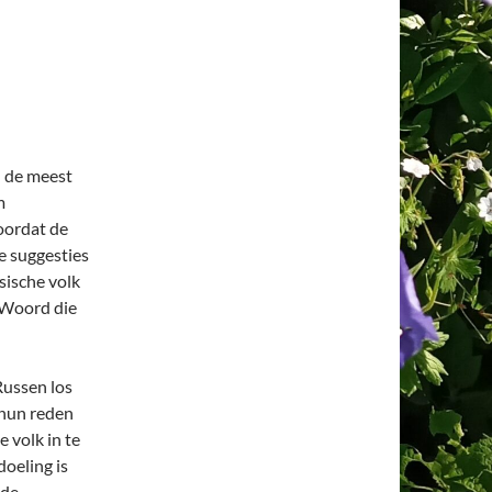
n de meest
m
oordat de
e suggesties
sische volk
 Woord die
Russen los
 hun reden
 volk in te
doeling is
 de