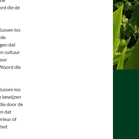
rd die de
Russen los
 de
jgen dat
en cultuur
door
 Woord die
Russen los
e bewijzen
die door de
en dat
erieur of
 het