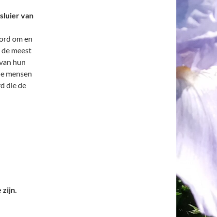
 sluier van
oord om en
n de meest
 van hun
 de mensen
d die de
 zijn.