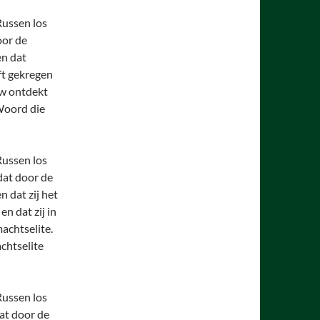
Russen los
oor de
en dat
ft gekregen
uw ontdekt
Woord die
Russen los
dat door de
n dat zij het
n dat zij in
achtselite.
chtselite
Russen los
dat door de