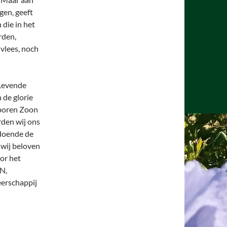
gen, geeft
 die in het
rden,
 vlees, noch
 Levende
 de glorie
eboren Zoon
rden wij ons
doende de
 wij beloven
or het
N,
eerschappij