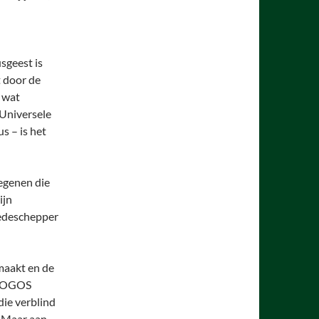
sgeest is
 door de
 wat
 Universele
s – is het
degenen die
ijn
medeschepper
maakt en de
 LOGOS
die verblind
. Maar aan