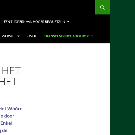
EEN TIJDPERK VAN HOGER BEWUSTZIJN
E WEBSITE
OVER
TRANSCENDENCE TOOLBOX
 HET
 HET
. Het Wóórd
de door
 Enkel
j de