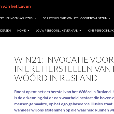
in van het Leven
EKE LERINGEN VAN JEZUS
DE PSYCHOLOGIE VAN HET HOGERE BEWUSTZIJN
IEDEREEN
HOME
JOUW PERSOONLIJKE VERHAAL
KIMS PERSOONLIJK
WIN21: INVOCATIE VOOR
IN ERE HERSTELLEN VAN
WÓÓRD IN RUSLAND
Roept op tot het eerherstel van het Wóórd in Rusland
is de erkenning dat er een waarheid bestaat die boven 
mensen gemaakte, op het ego gebaseerde illusies staat.
wanneer wij ons afstemmen op die waarheid kunnen wi