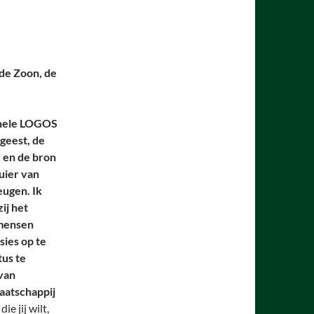
 de Zoon, de
gehele LOGOS
sgeest, de
d en de bron
uier van
eugen. Ik
ij het
 mensen
sies op te
tus te
 van
aatschappij
e jij wilt,