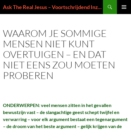
Ga
Zoeken
Ask The Real Jesus – Voortschrijdend Inzicht in de Zin van het Leven
naar
PRIMAI
de
MENU
inhoud
WAAROM JE SOMMIGE
MENSEN NIET KUNT
OVERTUIGEN – EN DAT
NIET EENS ZOU MOETEN
PROBEREN
ONDERWERPEN: veel mensen zitten in het gevallen
bewustzijn vast – de slangachtige geest schept twijfel en
verwarring – voor elk argument bestaat een tegenargument
– de droom van het beste argument – gelijk krijgen van de