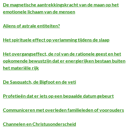
De magnetische aantrekkingskracht van de maan op het
emotionele lichaam van de mensen
Aliens of astrale entiteiten?
Het spirituele effect op verlamming tijdens de slaap
Het overgangseffect, de rol van de rationele geest en het
opkomende bewustzijn dat er energierijken bestaan buiten
het materiële rijk
De Sasquatch, de Bigfoot en de yeti
Profetieën dat er iets op een bepaalde datum gebeurt
Communiceren met overleden familieleden of voorouders
Channelen en Christusonderscheid