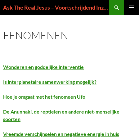
Ga
Zoeken
Ask The Real Jesus – Voortschrijdend Inzicht in de Zin van het Leven
naar
PRIMAI
de
MENU
inhoud
FENOMENEN
Wonderen en goddelijke interventie
Is interplanetaire samenwerking mogelijk?
Hoe je omgaat met het fenomeen Ufo
De Anunnaki, de reptielen en andere niet-menselijke
soorten
Vreemde verschijnselen en negatieve energie in huis