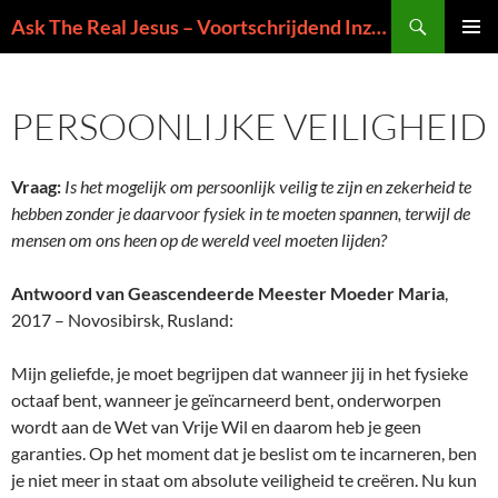
Ga
Zoeken
Ask The Real Jesus – Voortschrijdend Inzicht in de Zin van het Leven
naar
PRIMAI
de
MENU
inhoud
PERSOONLIJKE VEILIGHEID
Vraag:
Is het mogelijk om persoonlijk veilig te zijn en zekerheid te
hebben zonder je daarvoor fysiek in te moeten spannen, terwijl de
mensen om ons heen op de wereld veel moeten lijden?
Antwoord van Geascendeerde Meester Moeder Maria
,
2017 – Novosibirsk, Rusland:
Mijn geliefde, je moet begrijpen dat wanneer jij in het fysieke
octaaf bent, wanneer je geïncarneerd bent, onderworpen
wordt aan de Wet van Vrije Wil en daarom heb je geen
garanties. Op het moment dat je beslist om te incarneren, ben
je niet meer in staat om absolute veiligheid te creëren. Nu kun