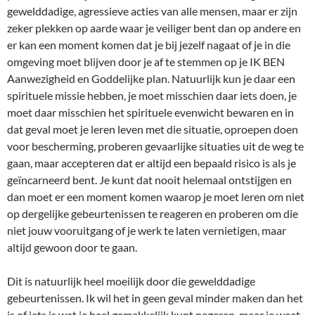
gewelddadige, agressieve acties van alle mensen, maar er zijn
zeker plekken op aarde waar je veiliger bent dan op andere en
er kan een moment komen dat je bij jezelf nagaat of je in die
omgeving moet blijven door je af te stemmen op je IK BEN
Aanwezigheid en Goddelijke plan. Natuurlijk kun je daar een
spirituele missie hebben, je moet misschien daar iets doen, je
moet daar misschien het spirituele evenwicht bewaren en in
dat geval moet je leren leven met die situatie, oproepen doen
voor bescherming, proberen gevaarlijke situaties uit de weg te
gaan, maar accepteren dat er altijd een bepaald risico is als je
geïncarneerd bent. Je kunt dat nooit helemaal ontstijgen en
dan moet er een moment komen waarop je moet leren om niet
op dergelijke gebeurtenissen te reageren en proberen om die
niet jouw vooruitgang of je werk te laten vernietigen, maar
altijd gewoon door te gaan.
Dit is natuurlijk heel moeilijk door die gewelddadige
gebeurtenissen. Ik wil het in geen geval minder maken dan het
is of iets is wat je heel gemakkelijk kunt negeren, maar je weet