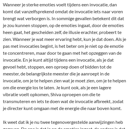
Wanneer je sterke emoties voelt tijdens een invocatie, dan
komt dat vanzelfsprekend omdat de invocatie iets naar voren
brengt wat verborgen is. In sommige gevallen betekent dit dat
je zou kunnen stoppen, op de emoties ingaat, door de emoties
heen gaat, het gescheiden zelf, de illusie erachter, probeert te
zien. Wanneer je wat meer ervaring hebt, kun je dat doen. Als je
pas met invocaties begint, is het beter om je niet op de emotie
te concentreren, maar door te gaan met het opzeggen van de
invocatie. En je kunt altijd tijdens een invocatie, als je dat
gevoel hebt, stoppen, een oproep doen of bidden tot de
meester, de belangrijkste meester die je aanroept in de
invocatie, om je te helpen zien wat je moet zien, om je te helpen
om die energie los te laten. Je kunt ook, als je een lagere
vibratie voelt opkomen, Shiva oproepen om die te
transmuteren en iets te doen wat de invocatie afbreekt, zodat
je directer kunt omgaan met de energie die naar boven komt.
Ik weet dat ik je nu twee tegenovergestelde aanwijzingen heb
gegeven. De ene is dat je op de emoties ingaat, de andere is dat