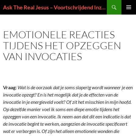
Ga
Zoeken
Ask The Real Jesus – Voortschrijdend Inzicht in de Zin van het Leven
naar
PRIMAI
de
MENU
inhoud
EMOTIONELE REACTIES
TIJDENS HET OPZEGGEN
VAN INVOCATIES
Vraag:
Wat is de oorzaak dat je soms slaperig wordt wanneer je een
invocatie opzegt? En is het mogelijk dat je de effecten van de
invocatie in je energieveld voelt? Of zit het misschien in mijn hoofd.
Op dezelfde manier voel ik soms een diepe emotie tijdens het
opzeggen van een invocatie. Ik neem aan dat dit een indicatie is dat
de invocatie begint te werken, aangezien de invocatie specificeert
wat er verborgen is. Of zijn het alleen emotionele wonden die