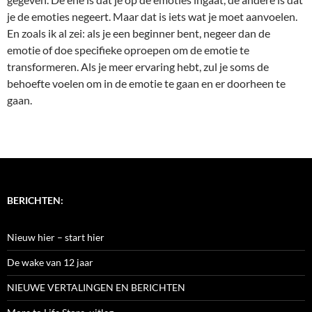
je de emoties negeert. Maar dat is iets wat je moet aanvoelen.
En zoals ik al zei: als je een beginner bent, negeer dan de
emotie of doe specifieke oproepen om de emotie te
transformeren. Als je meer ervaring hebt, zul je soms de
behoefte voelen om in de emotie te gaan en er doorheen te
gaan.
BERICHTEN:
Nieuw hier – start hier
De wake van 12 jaar
NIEUWE VERTALINGEN EN BERICHTEN