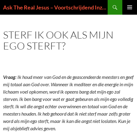
Ga
Zoeken
Ask The Real Jesus – Voortschrijdend Inzicht in de Zin van het Leven
naar
PRIMAI
de
MENU
inhoud
STERF IK OOK ALS MIJN
EGO STERFT?
Vraag:
Ik houd meer van God en de geascendeerde meesters en geef
mij totaal aan God over. Wanneer ik mediteer en die energie in mijn
lichaam voel opkomen, word ik opeens bang dat mijn ego zal
sterven. Ik ben bang voor wat er gaat gebeuren als mijn ego volledig
sterft. Ik wil die angst echter overwinnen en totaal van God en de
meesters houden. Ik heb gehoord dat ik niet sterf maar zelfs groter
word als mijn ego sterft, maar ik kan die angst niet loslaten. Kun je
mij alsjeblieft advies geven.