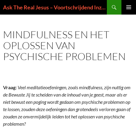
Ga
Zoeken
Ask The Real Jesus – Voortschrijdend Inzicht in de Zin van het Leven
naar
PRIMAI
de
MENU
inhoud
MINDFULNESS EN HET
OPLOSSEN VAN
PSYCHISCHE PROBLEMEN
Vraag:
Veel meditatieoefeningen, zoals mindfulness, zijn nuttig om
de Bewuste Jij te scheiden van de inhoud van je geest, maar als er
niet bewust een poging wordt gedaan om psychische problemen op
te lossen, zouden deze oefeningen dan grotendeels verloren gaan of
zouden ze onvermijdelijk leiden tot het oplossen van psychische
problemen?