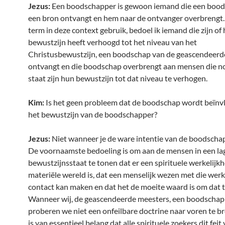
Jezus:
Een boodschapper is gewoon iemand die een bood
een bron ontvangt en hem naar de ontvanger overbrengt. 
term in deze context gebruik, bedoel ik iemand die zijn of
bewustzijn heeft verhoogd tot het niveau van het
Christusbewustzijn, een boodschap van de geascendeerd
ontvangt en die boodschap overbrengt aan mensen die no
staat zijn hun bewustzijn tot dat niveau te verhogen.
Kim:
Is het geen probleem dat de boodschap wordt beïnv
het bewustzijn van de boodschapper?
Jezus:
Niet wanneer je de ware intentie van de boodschap
De voornaamste bedoeling is om aan de mensen in een la
bewustzijnsstaat te tonen dat er een spirituele werkelijkh
materiële wereld is, dat een menselijk wezen met die werk
contact kan maken en dat het de moeite waard is om dat t
Wanneer wij, de geascendeerde meesters, een boodschap
proberen we niet een onfeilbare doctrine naar voren te b
is van essentieel belang dat alle spirituele zoekers dit feit 