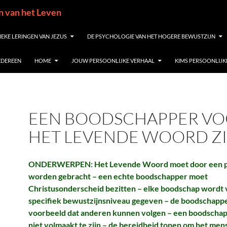
in van het Leven
IEKE LERINGEN VAN JEZUS
DE PSYCHOLOGIE VAN HET HOGERE BEWUSTZIJN
IEDEREEN
HOME
JOUW PERSOONLIJKE VERHAAL
KIMS PERSOONLIJK
EEN BOODSCHAPPER V
HET LEVENDE WOORD Z
ONDERWERPEN: Het Levende Woord moet door een 
worden gebracht – een echte boodschapper moet
Christusonderscheid bezitten – elke boodschap wordt 
specifiek bewustzijnsniveau gegeven – de boodschappe
voorbeeld dat anderen kunnen volgen – een boodschap
niet volmaakt te zijn – de bereidheid tonen om het mens