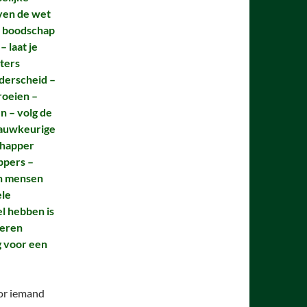
oven de wet
de boodschap
 laat je
ters
nderscheid –
roeien –
n – volg de
 nauwkeurige
chapper
ppers –
en mensen
ele
el hebben is
deren
g voor een
or iemand