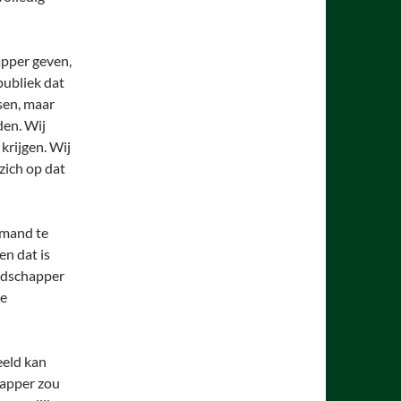
pper geven,
publiek dat
sen, maar
den. Wij
krijgen. Wij
zich op dat
emand te
en dat is
oodschapper
de
eeld kan
apper zou