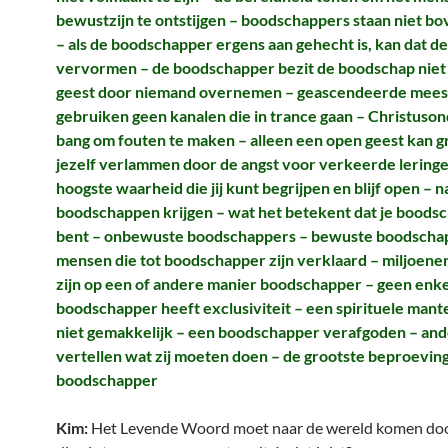
bewustzijn te ontstijgen – boodschappers staan niet b
– als de boodschapper ergens aan gehecht is, kan dat 
vervormen – de boodschapper bezit de boodschap niet –
geest door niemand overnemen – geascendeerde mees
gebruiken geen kanalen die in trance gaan – Christuso
bang om fouten te maken – alleen een open geest kan g
jezelf verlammen door de angst voor verkeerde leringe
hoogste waarheid die jij kunt begrijpen en blijf open –
boodschappen krijgen – wat het betekent dat je boods
bent – onbewuste boodschappers – bewuste boodscha
mensen die tot boodschapper zijn verklaard – miljoen
zijn op een of andere manier boodschapper – geen enk
boodschapper heeft exclusiviteit – een spirituele mant
niet gemakkelijk – een boodschapper verafgoden – an
vertellen wat zij moeten doen – de grootste beproevin
boodschapper
Kim:
Het Levende Woord moet naar de wereld komen do