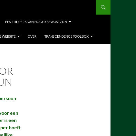
EEN TIJDPERK VAN HOGER BEWUSTZIJN
E WEBSITE
OVER
TRANSCENDENCE TOOLBOX
OOR
IJN
persoon
voor een
r is een
per hoeft
elijke