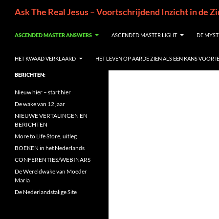
Ga
Zoeken
Ask The Real Jesus – Voortschrijdend Inzicht in de Z
naar
de
ASCENDED MASTER ANSWERS
ASCENDED MASTER LIGHT
DE MYST
inhoud
HET KWAAD VERKLAARD
HET LEVEN OP AARDE ZIEN ALS EEN KANS VOOR 
BERICHTEN:
Nieuw hier – start hier
De wake van 12 jaar
NIEUWE VERTALINGEN EN
BERICHTEN
More to Life Store, uitleg
BOEKEN in het Nederlands
CONFERENTIES/WEBINARS
De Wereldwake van Moeder
Maria
De Nederlandstalige Site