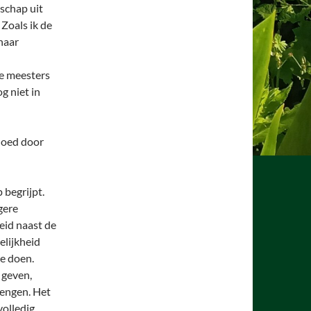
schap uit
Zoals ik de
 haar
e meesters
g niet in
loed door
 begrijpt.
gere
eid naast de
elijkheid
e doen.
 geven,
rengen. Het
volledig