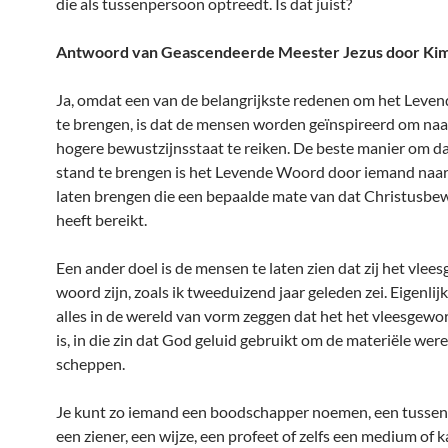
die als tussenpersoon optreedt. Is dat juist?
Antwoord van Geascendeerde Meester Jezus door Kim
Ja, omdat een van de belangrijkste redenen om het Lev
te brengen, is dat de mensen worden geïnspireerd om naa
hogere bewustzijnsstaat te reiken. De beste manier om da
stand te brengen is het Levende Woord door iemand naar
laten brengen die een bepaalde mate van dat Christusbe
heeft bereikt.
Een ander doel is de mensen te laten zien dat zij het vle
woord zijn, zoals ik tweeduizend jaar geleden zei. Eigenlij
alles in de wereld van vorm zeggen dat het het vleesgew
is, in die zin dat God geluid gebruikt om de materiële were
scheppen.
Je kunt zo iemand een boodschapper noemen, een tusse
een ziener, een wijze, een profeet of zelfs een medium of 