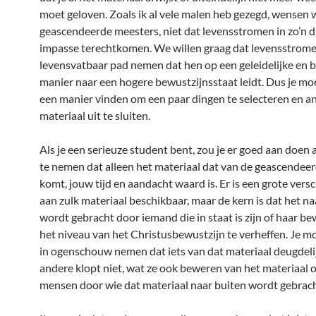
moet geloven. Zoals ik al vele malen heb gezegd, wensen w
geascendeerde meesters, niet dat levensstromen in zo’n 
impasse terechtkomen. We willen graag dat levensstrom
levensvatbaar pad nemen dat hen op een geleidelijke en
manier naar een hogere bewustzijnsstaat leidt. Dus je m
een manier vinden om een paar dingen te selecteren en a
materiaal uit te sluiten.
Als je een serieuze student bent, zou je er goed aan doen 
te nemen dat alleen het materiaal dat van de geascendee
komt, jouw tijd en aandacht waard is. Er is een grote ver
aan zulk materiaal beschikbaar, maar de kern is dat het na
wordt gebracht door iemand die in staat is zijn of haar be
het niveau van het Christusbewustzijn te verheffen. Je 
in ogenschouw nemen dat iets van dat materiaal deugdelij
andere klopt niet, wat ze ook beweren van het materiaal o
mensen door wie dat materiaal naar buiten wordt gebrach