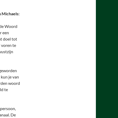
 Michaels:
ende Woord
r een
t doel tot
 voren te
wustzijn
esgeworden
k kun je van
orden woord
ld te
npersoon,
kanaal. De