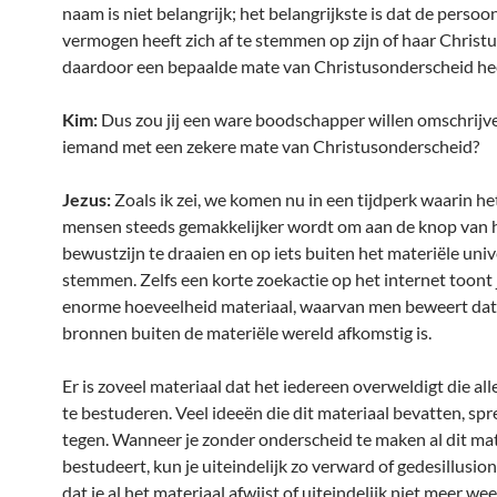
naam is niet belangrijk; het belangrijkste is dat de persoo
vermogen heeft zich af te stemmen op zijn of haar Christu
daardoor een bepaalde mate van Christusonderscheid hee
Kim:
Dus zou jij een ware boodschapper willen omschrijve
iemand met een zekere mate van Christusonderscheid?
Jezus:
Zoals ik zei, we komen nu in een tijdperk waarin he
mensen steeds gemakkelijker wordt om aan de knop van 
bewustzijn te draaien en op iets buiten het materiële uni
stemmen. Zelfs een korte zoekactie op het internet toont
enorme hoeveelheid materiaal, waarvan men beweert dat
bronnen buiten de materiële wereld afkomstig is.
Er is zoveel materiaal dat het iedereen overweldigt die al
te bestuderen. Veel ideeën die dit materiaal bevatten, spr
tegen. Wanneer je zonder onderscheid te maken al dit mat
bestudeert, kun je uiteindelijk zo verward of gedesillusio
dat je al het materiaal afwijst of uiteindelijk niet meer wee