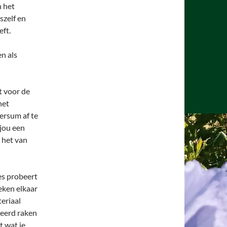
n het
szelf en
ft.
n als
t voor de
het
versum af te
 jou een
 het van
les probeert
eken elkaar
eriaal
neerd raken
t wat je