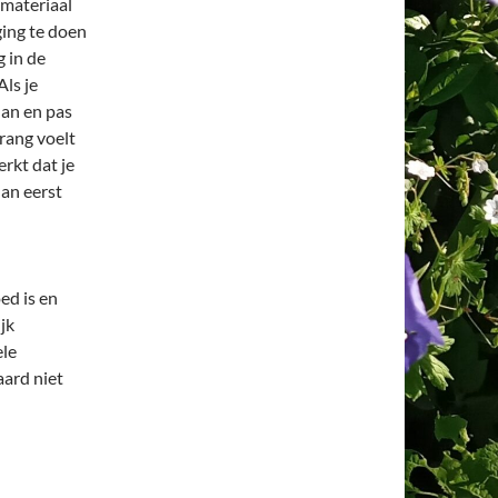
 materiaal
ging te doen
g in de
Als je
dan en pas
drang voelt
erkt dat je
dan eerst
ed is en
jk
ele
ard niet