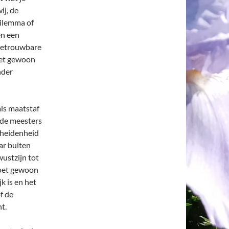
ij, de
dilemma of
en een
 betrouwbare
oet gewoon
nder
als maatstaf
rde meesters
scheidenheid
ar buiten
wustzijn tot
moet gewoon
k is en het
f de
t.