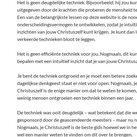
Het is geen deugdelijke techniek. Bijvoorbeeld: hij zou ku
uitgegeven door de krachten die proberen de mensheid te
Een van de belangrijkste lessen op deze website is de no
onderscheidingsvermogen te ontwikkelen, zodat je intuït
inzichten van jouw Christuszelf kunt krijgen. Je kunt dan
verkeerde technieken bloot te leggen.
Het is geen efficiënte techniek voor jou. Nogmaals, dit kun
bepalen met een intuïtief inzicht dat je van jouw Christusze
Je bent de techniek ontgroeid en je moet een betere zoek
dagelijkse denkgeest staat er niet voor open. Nogmaals, j
Christuszelf is de enige manier om dat te weten te komen
weinig mensen ontgroeien een techniek binnen een jaar.
De techniek was ooit deugdelijk – wat betekent dat die w
gesponsord door de geascendeerde meesters – maar nu ni
Nogmaals, je Christuszelf is de beste gids hoewel we in h
wel een manier weten te vinden om dit over te brengen.