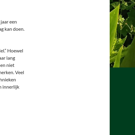
 jaar een
ag kan doen.
iel.” Hoewel
aar lang
en niet
merken. Veel
chnieken
 innerlijk
”