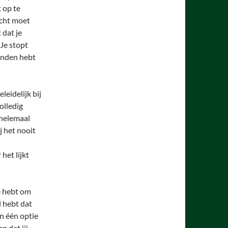
 op te
echt moet
 dat je
 Je stopt
onden hebt
leidelijk bij
olledig
e helemaal
j het nooit
et lijkt
ie hebt om
l hebt dat
n één optie
n dat jij