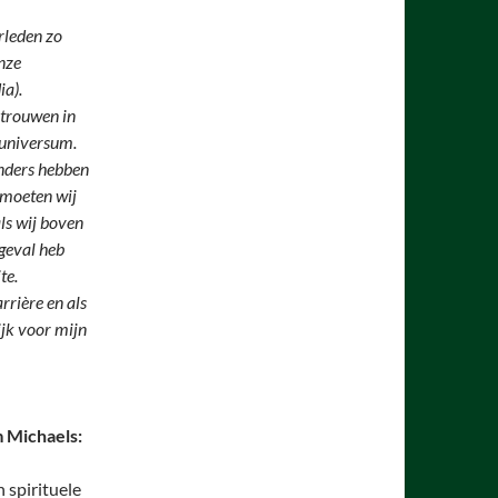
rleden zo
nze
ia).
rtrouwen in
 universum.
anders hebben
n moeten wij
ls wij boven
geval heb
te.
rrière en als
ijk voor mijn
 Michaels:
 spirituele