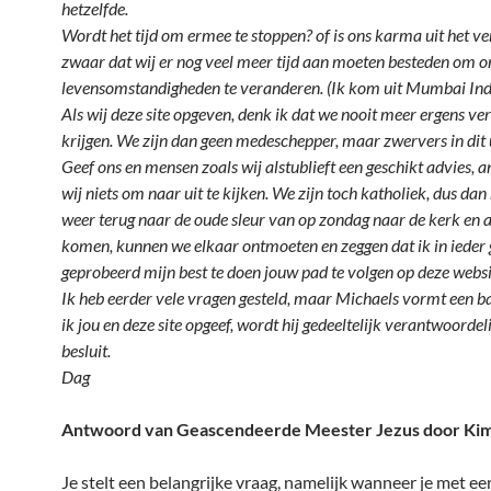
hetzelfde.
Wordt het tijd om ermee te stoppen? of is ons karma uit het ve
zwaar dat wij er nog veel meer tijd aan moeten besteden om o
levensomstandigheden te veranderen. (Ik kom uit Mumbai Ind
Als wij deze site opgeven, denk ik dat we nooit meer ergens ve
krijgen. We zijn dan geen medeschepper, maar zwervers in dit
Geef ons en mensen zoals wij alstublieft een geschikt advies, 
wij niets om naar uit te kijken. We zijn toch katholiek, dus da
weer terug naar de oude sleur van op zondag naar de kerk en a
komen, kunnen we elkaar ontmoeten en zeggen dat ik in ieder 
geprobeerd mijn best te doen jouw pad te volgen op deze websi
Ik heb eerder vele vragen gesteld, maar Michaels vormt een ba
ik jou en deze site opgeef, wordt hij gedeeltelijk verantwoordel
besluit.
Dag
Antwoord van Geascendeerde Meester Jezus door Kim
Je stelt een belangrijke vraag, namelijk wanneer je met een