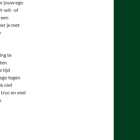
or jouw ego
t-wit- of
 een
eer je met
e
ing te
eten
 tijd
 ego tegen
ek niet
truc en veel
.
”