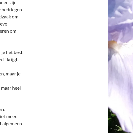
nnen zijn
 bedriegen.
odzaak om
ieve
 leren om
 je het best
lf krijgt.
en, maar je
e
, maar heel
erd
et meer.
et algemeen