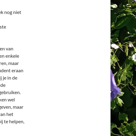
ek nog niet
iste
sen van
een enkele
ren, maar
udent eraan
j je in de
 de
gebruiken.
ken wel
 geven, maar
van het
j te helpen,