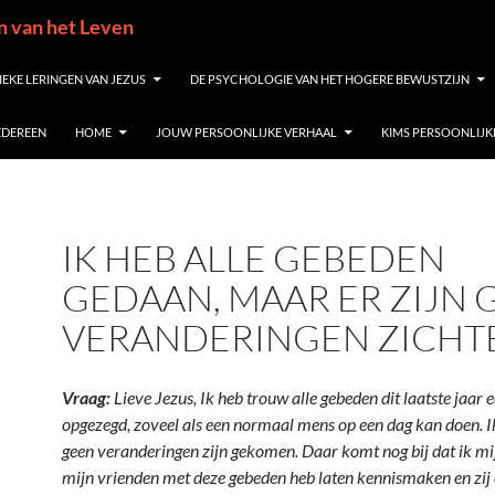
in van het Leven
IEKE LERINGEN VAN JEZUS
DE PSYCHOLOGIE VAN HET HOGERE BEWUSTZIJN
IEDEREEN
HOME
JOUW PERSOONLIJKE VERHAAL
KIMS PERSOONLIJK
IK HEB ALLE GEBEDEN
GEDAAN, MAAR ER ZIJN 
VERANDERINGEN ZICHT
Vraag:
Lieve Jezus, Ik heb trouw alle gebeden dit laatste jaar e
opgezegd, zoveel als een normaal mens op een dag kan doen. I
geen veranderingen zijn gekomen. Daar komt nog bij dat ik m
mijn vrienden met deze gebeden heb laten kennismaken en zij