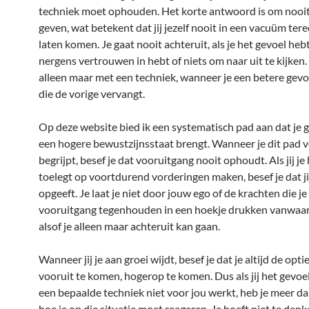
techniek moet ophouden. Het korte antwoord is om nooit
geven, wat betekent dat jij jezelf nooit in een vacuüm ter
laten komen. Je gaat nooit achteruit, als je het gevoel hebt
nergens vertrouwen in hebt of niets om naar uit te kijken.
alleen maar met een techniek, wanneer je een betere gev
die de vorige vervangt.
Op deze website bied ik een systematisch pad aan dat je ge
een hogere bewustzijnsstaat brengt. Wanneer je dit pad v
begrijpt, besef je dat vooruitgang nooit ophoudt. Als jij j
toelegt op voortdurend vorderingen maken, besef je dat ji
opgeeft. Je laat je niet door jouw ego of de krachten die je
vooruitgang tegenhouden in een hoekje drukken vanwaar h
alsof je alleen maar achteruit kan gaan.
Wanneer jij je aan groei wijdt, besef je dat je altijd de opt
vooruit te komen, hogerop te komen. Dus als jij het gevoe
een bepaalde techniek niet voor jou werkt, heb je meer da
hoe je op die situatie moet reageren. Je hoeft niet te denke