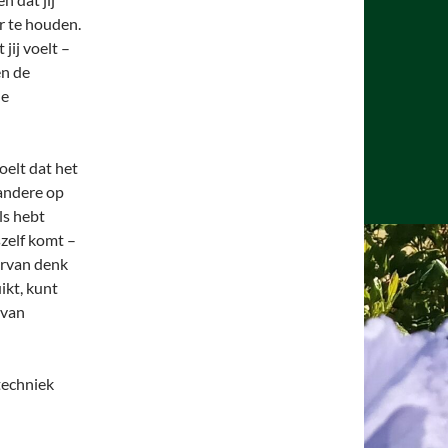
r te houden.
jij voelt –
en de
de
voelt dat het
 andere op
uls hebt
szelf komt –
arvan denk
ikt, kunt
 van
techniek