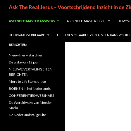
Ga
Zoeken
Ask The Real Jesus – Voortschrijdend Inzicht in de Z
naar
de
ASCENDED MASTER ANSWERS
ASCENDED MASTER LIGHT
DE MYST
inhoud
HET KWAAD VERKLAARD
HET LEVEN OP AARDE ZIEN ALS EEN KANS VOOR 
BERICHTEN:
Nieuw hier – start hier
De wake van 12 jaar
NIEUWE VERTALINGEN EN
BERICHTEN
More to Life Store, uitleg
BOEKEN in het Nederlands
CONFERENTIES/WEBINARS
De Wereldwake van Moeder
Maria
De Nederlandstalige Site