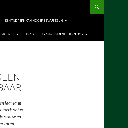
EEN TIJDPERK VAN HOGER BEWUSTZIJN
E WEBSITE
OVER
TRANSCENDENCE TOOLBOX
GEEN
BAAR
en jaar lang
k merk dat er
ijn vrouw en
 ervaren