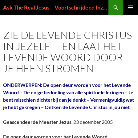
Ga
Zoeken
Ask The Real Jesus – Voortschrijdend Inzicht in de Zin van het Leven
naar
PRIMAI
de
MENU
inhoud
ZIE DE LEVENDE CHRISTUS
IN JEZELF — EN LAAT HET
LEVENDE WOORD DOOR
JE HEEN STROMEN
ONDERWERPEN: De open deur worden voor het Levende
Woord – De enige bedoeling van alle spirituele leringen – Je
bent misschien dichterbij dan je denkt – Vermenigvuldig wat
je hebt gekregen – Ontken de Levende Christus in jou niet
Geascendeerde Meester Jezus
, 23 december 2005
De open deur worden voor het Levende Woord