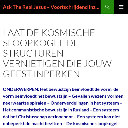
Ga
Zoeken
Ask The Real Jesus – Voortschrijdend Inzicht in de Zin van het Leven
naar
PRIMAI
de
MENU
inhoud
LAAT DE KOSMISCHE
SLOOPKOGEL DE
STRUCTUREN
VERNIETIGEN DIE JOUW
GEEST INPERKEN
ONDERWERPEN: Het bewustzijn beïnvloedt de vorm, de
vorm beïnvloedt het bewustzijn – Gevallen wezens vormen
neerwaartse spiralen – Onderverdelingen in het systeem –
Het communistische bewustzijn in Rusland – Een systeem
dat het Christusschap verloochent – Een systeem kan niet
onbeperkt de macht bezitten – De kosmische sloopkogel –