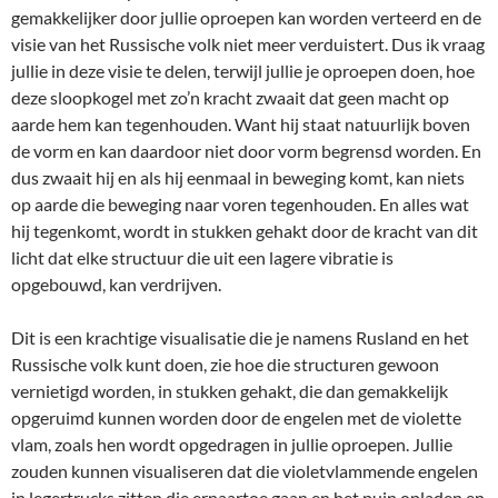
gemakkelijker door jullie oproepen kan worden verteerd en de
visie van het Russische volk niet meer verduistert. Dus ik vraag
jullie in deze visie te delen, terwijl jullie je oproepen doen, hoe
deze sloopkogel met zo’n kracht zwaait dat geen macht op
aarde hem kan tegenhouden. Want hij staat natuurlijk boven
de vorm en kan daardoor niet door vorm begrensd worden. En
dus zwaait hij en als hij eenmaal in beweging komt, kan niets
op aarde die beweging naar voren tegenhouden. En alles wat
hij tegenkomt, wordt in stukken gehakt door de kracht van dit
licht dat elke structuur die uit een lagere vibratie is
opgebouwd, kan verdrijven.
Dit is een krachtige visualisatie die je namens Rusland en het
Russische volk kunt doen, zie hoe die structuren gewoon
vernietigd worden, in stukken gehakt, die dan gemakkelijk
opgeruimd kunnen worden door de engelen met de violette
vlam, zoals hen wordt opgedragen in jullie oproepen. Jullie
zouden kunnen visualiseren dat die violetvlammende engelen
in legertrucks zitten die ernaartoe gaan en het puin opladen en