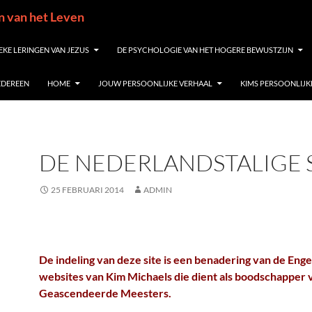
in van het Leven
EKE LERINGEN VAN JEZUS
DE PSYCHOLOGIE VAN HET HOGERE BEWUSTZIJN
IEDEREEN
HOME
JOUW PERSOONLIJKE VERHAAL
KIMS PERSOONLIJK
DE NEDERLANDSTALIGE 
25 FEBRUARI 2014
ADMIN
De indeling van deze site is een benadering van de Enge
websites van Kim Michaels die dient als boodschapper 
Geascendeerde Meesters.