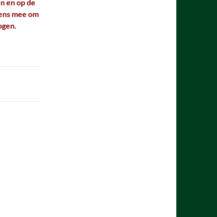
n en op de
vens mee om
ogen.