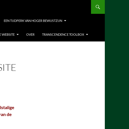
EEN TIJDPERK VAN HOGER BEWUSTZIJN
E WEBSITE
OVER
TRANSCENDENCE TOOLBOX
SITE
lstalige
van de