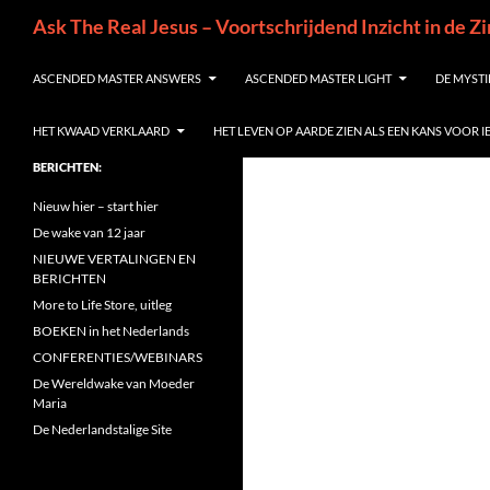
Ga
Zoeken
Ask The Real Jesus – Voortschrijdend Inzicht in de Z
naar
de
ASCENDED MASTER ANSWERS
ASCENDED MASTER LIGHT
DE MYSTI
inhoud
HET KWAAD VERKLAARD
HET LEVEN OP AARDE ZIEN ALS EEN KANS VOOR 
BERICHTEN:
Nieuw hier – start hier
De wake van 12 jaar
NIEUWE VERTALINGEN EN
BERICHTEN
More to Life Store, uitleg
BOEKEN in het Nederlands
CONFERENTIES/WEBINARS
De Wereldwake van Moeder
Maria
De Nederlandstalige Site