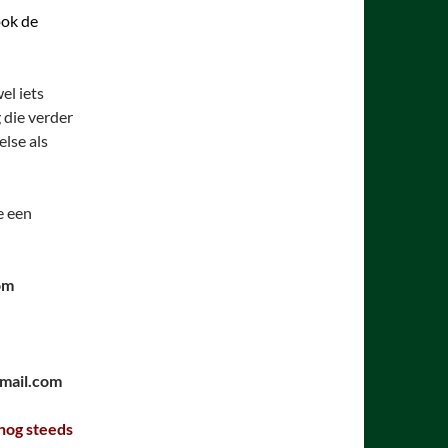
ok de
wel iets
 die verder
else als
e een
om
mail.com
 nog steeds