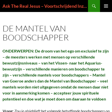
Ga
Zoeken
Ask The Real Jesus – Voortschrijdend Inzicht in de Zin van het Leven
naar
PRIMAI
de
MENU
inhoud
DE MANTEL VAN
BOODSCHAPPER
ONDERWERPEN: De droom van het ego om exclusief te zijn
– de meesters werken met mensen op verschillende
bewustzijnsniveaus – van het Vissen- naar het Aquarius-
bewustzijn – verschillende manieren om boodschapper te
zijn – verschillende mantels voor boodschappers – Mantel
van Goeroe anders dan de Mantel van Boodschapper – veel
mantels worden niet uitgegeven omdat de mensen daar niet
voor in aanmerking komen – accepteer jouw spirituele
potentieel en doe wat je moet doen om daaraan te voldoen
Vraag:
Zou je alsjeblieft het volgende betreffende boodschappers op