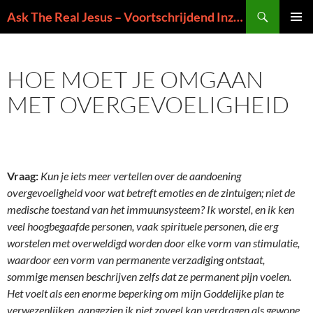
Ga
Zoeken
Ask The Real Jesus – Voortschrijdend Inzicht in de Zin van het Leven
naar
PRIMAI
de
MENU
inhoud
HOE MOET JE OMGAAN
MET OVERGEVOELIGHEID
Vraag:
Kun je iets meer vertellen over de aandoening
overgevoeligheid voor wat betreft emoties en de zintuigen; niet de
medische toestand van het immuunsysteem? Ik worstel, en ik ken
veel hoogbegaafde personen, vaak spirituele personen, die erg
worstelen met overweldigd worden door elke vorm van stimulatie,
waardoor een vorm van permanente verzadiging ontstaat,
sommige mensen beschrijven zelfs dat ze permanent pijn voelen.
Het voelt als een enorme beperking om mijn Goddelijke plan te
verwezenlijken, aangezien ik niet zoveel kan verdragen als gewone