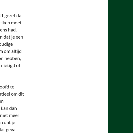
ft gezet dat
reiken moet
ens had.
n dat je een
oudige
 om altijd
len hebben,
rnietigd of
oofd te
ntieel om dit
um
r kan dan
 niet meer
n dat je
dat geval