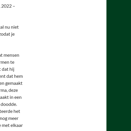
, 2022 –
al nu niet
zodat je
dat mensen
rmen te
 dat hij
ent dat hem
ben gemaakt
rma, deze
aakt in een
n doodde.
steerde het
m nog meer
e met elkaar