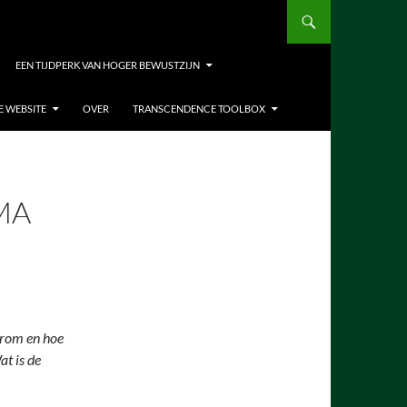
EEN TIJDPERK VAN HOGER BEWUSTZIJN
E WEBSITE
OVER
TRANSCENDENCE TOOLBOX
MA
arom en hoe
at is de