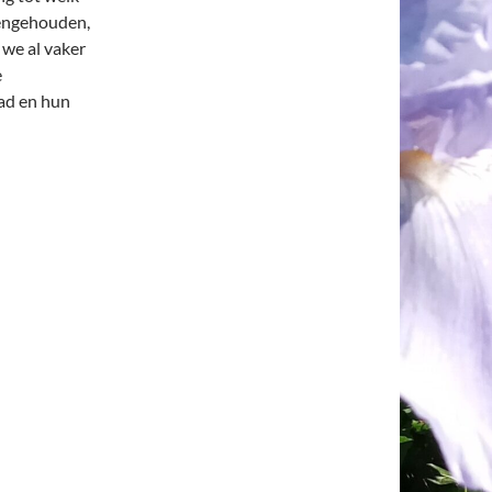
engehouden,
 we al vaker
e
ad en hun