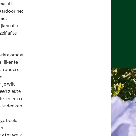
rma uit
waardoor het
 met
jken of in
elf af te
ziekte omdat
lijker te
nen andere
ve
 je wilt
 een ziekte
nde redenen
a te denken.
ige beeld
 en
g tot welk