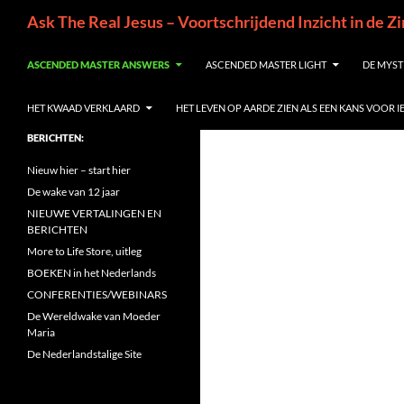
Ga
Zoeken
Ask The Real Jesus – Voortschrijdend Inzicht in de Z
naar
de
ASCENDED MASTER ANSWERS
ASCENDED MASTER LIGHT
DE MYST
inhoud
HET KWAAD VERKLAARD
HET LEVEN OP AARDE ZIEN ALS EEN KANS VOOR 
BERICHTEN:
Nieuw hier – start hier
De wake van 12 jaar
NIEUWE VERTALINGEN EN
BERICHTEN
More to Life Store, uitleg
BOEKEN in het Nederlands
CONFERENTIES/WEBINARS
De Wereldwake van Moeder
Maria
De Nederlandstalige Site