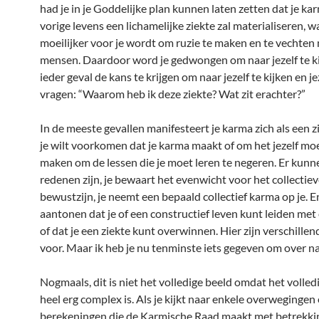
had je in je Goddelijke plan kunnen laten zetten dat je ka
vorige levens een lichamelijke ziekte zal materialiseren, 
moeilijker voor je wordt om ruzie te maken en te vechten
mensen. Daardoor word je gedwongen om naar jezelf te ki
ieder geval de kans te krijgen om naar jezelf te kijken en jez
vragen: “Waarom heb ik deze ziekte? Wat zit erachter?”
In de meeste gevallen manifesteert je karma zich als een 
je wilt voorkomen dat je karma maakt of om het jezelf moei
maken om de lessen die je moet leren te negeren. Er kun
redenen zijn, je bewaart het evenwicht voor het collectie
bewustzijn, je neemt een bepaald collectief karma op je. En
aantonen dat je of een constructief leven kunt leiden met
of dat je een ziekte kunt overwinnen. Hier zijn verschille
voor. Maar ik heb je nu tenminste iets gegeven om over n
Nogmaals, dit is niet het volledige beeld omdat het volled
heel erg complex is. Als je kijkt naar enkele overwegingen
berekeningen die de Karmische Raad maakt met betrekkin