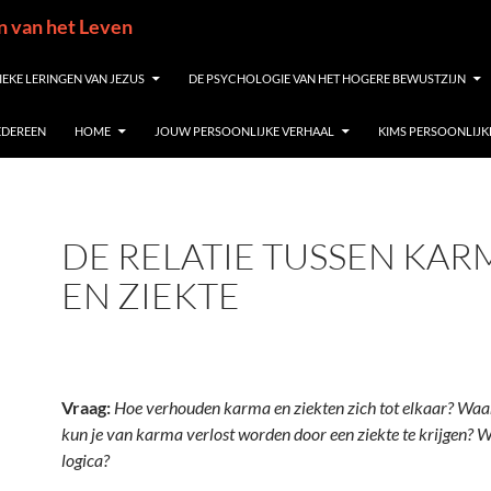
in van het Leven
IEKE LERINGEN VAN JEZUS
DE PSYCHOLOGIE VAN HET HOGERE BEWUSTZIJN
IEDEREEN
HOME
JOUW PERSOONLIJKE VERHAAL
KIMS PERSOONLIJK
DE RELATIE TUSSEN KAR
EN ZIEKTE
Vraag:
Hoe verhouden karma en ziekten zich tot elkaar? Wa
kun je van karma verlost
worden
door een ziekte te krijgen? W
logica?