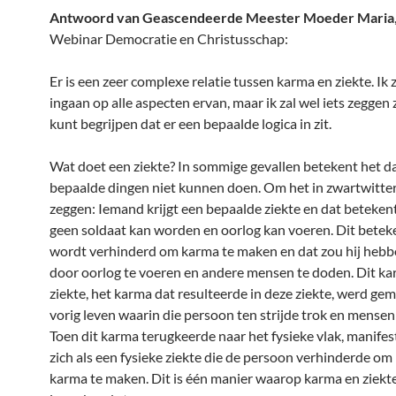
Antwoord van Geascendeerde Meester Moeder Maria
Webinar Democratie en Christusschap:
Er is een zeer complexe relatie tussen karma en ziekte. Ik z
ingaan op alle aspecten ervan, maar ik zal wel iets zeggen 
kunt begrijpen dat er een bepaalde logica in zit.
Wat doet een ziekte? In sommige gevallen betekent het 
bepaalde dingen niet kunnen doen. Om het in zwartwitte
zeggen: Iemand krijgt een bepaalde ziekte en dat betekent
geen soldaat kan worden en oorlog kan voeren. Dit betek
wordt verhinderd om karma te maken en dat zou hij heb
door oorlog te voeren en andere mensen te doden. Dit ka
ziekte, het karma dat resulteerde in deze ziekte, werd gem
vorig leven waarin die persoon ten strijde trok en mense
Toen dit karma terugkeerde naar het fysieke vlak, manife
zich als een fysieke ziekte die de persoon verhinderde o
karma te maken. Dit is één manier waarop karma en ziekt