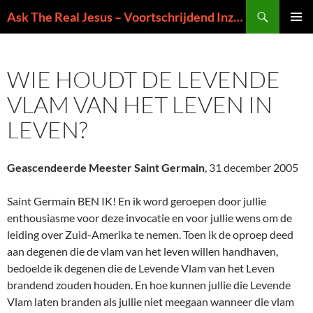
Ga
Zoeken
Ask The Real Jesus – Voortschrijdend Inzicht in de Zin van het Leven
naar
PRIMAI
de
MENU
inhoud
WIE HOUDT DE LEVENDE
VLAM VAN HET LEVEN IN
LEVEN?
Geascendeerde Meester Saint Germain
, 31 december 2005
Saint Germain BEN IK! En ik word geroepen door jullie
enthousiasme voor deze invocatie en voor jullie wens om de
leiding over Zuid-Amerika te nemen. Toen ik de oproep deed
aan degenen die de vlam van het leven willen handhaven,
bedoelde ik degenen die de Levende Vlam van het Leven
brandend zouden houden. En hoe kunnen jullie die Levende
Vlam laten branden als jullie niet meegaan wanneer die vlam