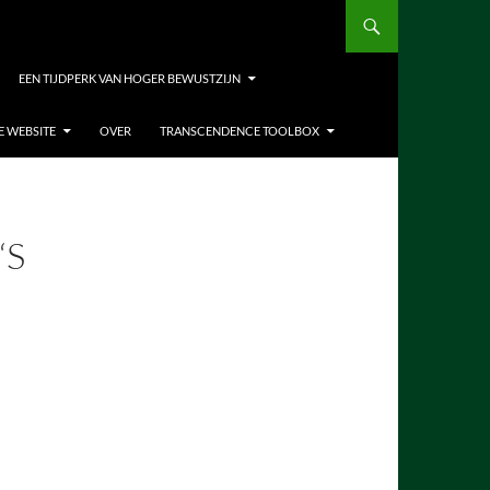
EEN TIJDPERK VAN HOGER BEWUSTZIJN
E WEBSITE
OVER
TRANSCENDENCE TOOLBOX
‘S