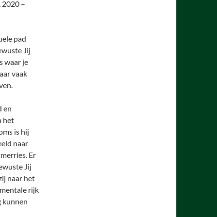
, 2020 –
tuele pad
wuste Jij
s waar je
maar vaak
ven.
d en
n het
oms is hij
eeld naar
merries. Er
ewuste Jij
ij naar het
 mentale rijk
og kunnen