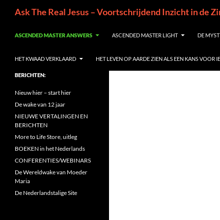
Ga
Zoeken
Ask The Real Jesus – Voortschrijdend Inzicht in de Z
naar
de
ASCENDED MASTER ANSWERS
ASCENDED MASTER LIGHT
DE MYST
inhoud
HET KWAAD VERKLAARD
HET LEVEN OP AARDE ZIEN ALS EEN KANS VOOR 
BERICHTEN:
Nieuw hier – start hier
De wake van 12 jaar
NIEUWE VERTALINGEN EN
BERICHTEN
More to Life Store, uitleg
BOEKEN in het Nederlands
CONFERENTIES/WEBINARS
De Wereldwake van Moeder
Maria
De Nederlandstalige Site