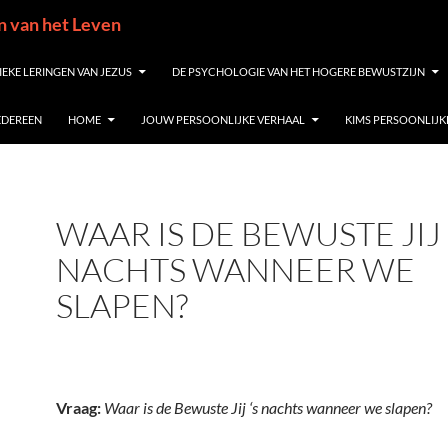
in van het Leven
IEKE LERINGEN VAN JEZUS
DE PSYCHOLOGIE VAN HET HOGERE BEWUSTZIJN
IEDEREEN
HOME
JOUW PERSOONLIJKE VERHAAL
KIMS PERSOONLIJK
WAAR IS DE BEWUSTE JIJ 
NACHTS WANNEER WE
SLAPEN?
Vraag:
Waar is de Bewuste Jij ‘s nachts wanneer we slapen?