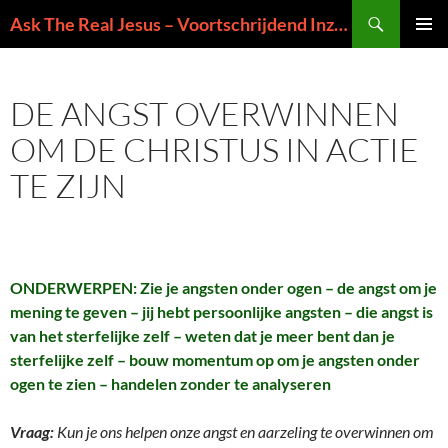
Ga
Zoeken
Ask The Real Jesus – Voortschrijdend Inzicht in de Zin van het Leven
naar
PRIMAI
de
MENU
inhoud
DE ANGST OVERWINNEN
OM DE CHRISTUS IN ACTIE
TE ZIJN
ONDERWERPEN: Zie je angsten onder ogen – de angst om je
mening te geven – jij hebt persoonlijke angsten – die angst is
van het sterfelijke zelf – weten dat je meer bent dan je
sterfelijke zelf – bouw momentum op om je angsten onder
ogen te zien – handelen zonder te analyseren
Vraag:
Kun je ons helpen onze angst en aarzeling te overwinnen om