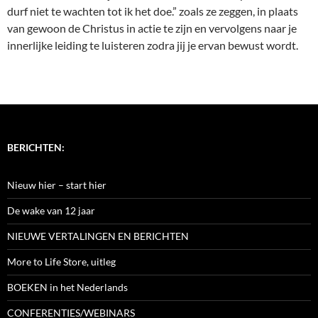
durf niet te wachten tot ik het doe.” zoals ze zeggen, in plaats
van gewoon de Christus in actie te zijn en vervolgens naar je
innerlijke leiding te luisteren zodra jij je ervan bewust wordt.
BERICHTEN:
Nieuw hier – start hier
De wake van 12 jaar
NIEUWE VERTALINGEN EN BERICHTEN
More to Life Store, uitleg
BOEKEN in het Nederlands
CONFERENTIES/WEBINARS