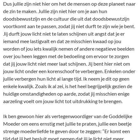
Dus jullie zijn niet hier om het de mensen op deze planeet naar
de zin te maken. Jullie zijn niet hier om je aan hun
doodsbewustzijn en de cultuur die uit dat doodsbewustzijn
voortkomt aan te passen, zodat jij niet durft te zijn wie je bent.
Jij durft jouw licht niet te laten schijnen uit angst dat je er
iemand mee lastigvalt en dat ze misschien kwaad op jou
worden of jou iets kwalijk nemen of andere negatieve beelden
over jou heen leggen met de bedoeling om ervoor te zorgen
dat jij jouw licht niet meer laat schijnen. Jij bent hier niet om
jouw licht onder een korenschoof te verbergen. Enkelen onder
jullie verbergen hun licht al lange tijd. Ik neem je dit op geen
enkele kwalijk. Zoals ik al zei, is het heel begrijpelijk gezien de
huidige omstandigheden op aarde, zodat jij misschien enige
aarzeling voelt om jouw licht tot uitdrukking te brengen.
Ik ben gewoon hier als vertegenwoordiger van de Goddelijke
Moeder om eens ernstig met jullie te praten, jullie een beetje
strenge moederliefde te geven door te zeggen: “Er komt een
tijd dat jij het besluit moet nemen dat jij je licht niet meer