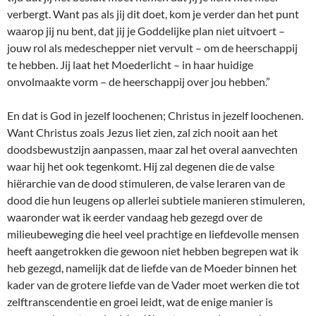
verbergt. Want pas als jij dit doet, kom je verder dan het punt
waarop jij nu bent, dat jij je Goddelijke plan niet uitvoert –
jouw rol als medeschepper niet vervult – om de heerschappij
te hebben. Jij laat het Moederlicht – in haar huidige
onvolmaakte vorm – de heerschappij over jou hebben.”
En dat is God in jezelf loochenen; Christus in jezelf loochenen.
Want Christus zoals Jezus liet zien, zal zich nooit aan het
doodsbewustzijn aanpassen, maar zal het overal aanvechten
waar hij het ook tegenkomt. Hij zal degenen die de valse
hiërarchie van de dood stimuleren, de valse leraren van de
dood die hun leugens op allerlei subtiele manieren stimuleren,
waaronder wat ik eerder vandaag heb gezegd over de
milieubeweging die heel veel prachtige en liefdevolle mensen
heeft aangetrokken die gewoon niet hebben begrepen wat ik
heb gezegd, namelijk dat de liefde van de Moeder binnen het
kader van de grotere liefde van de Vader moet werken die tot
zelftranscendentie en groei leidt, wat de enige manier is