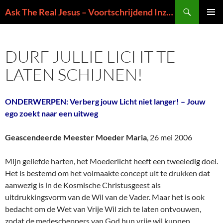
Ga
Zoeken
Ask The Real Jesus – Voortschrijdend Inzicht in de Zin van het Leven
naar
PRIMAI
de
MENU
inhoud
DURF JULLIE LICHT TE
LATEN SCHIJNEN!
ONDERWERPEN: Verberg jouw Licht niet langer! – Jouw
ego zoekt naar een uitweg
Geascendeerde Meester Moeder Maria
, 26 mei 2006
Mijn geliefde harten, het Moederlicht heeft een tweeledig doel.
Het is bestemd om het volmaakte concept uit te drukken dat
aanwezig is in de Kosmische Christusgeest als
uitdrukkingsvorm van de Wil van de Vader. Maar het is ook
bedacht om de Wet van Vrije Wil zich te laten ontvouwen,
zodat de medescheppers van God hun vrije wil kunnen