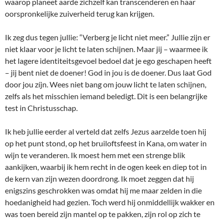
waarop planeet aarde zichzelf kan transcenderen en haar
oorspronkelijke zuiverheid terug kan krijgen.
Ik zeg dus tegen jullie: “Verberg je licht niet meer.” Jullie zijn er
niet klaar voor je licht te laten schijnen. Maar jij – waarmee ik
het lagere identiteitsgevoel bedoel dat je ego geschapen heeft
– jij bent niet de doener! God in jou is de doener. Dus laat God
door jou zíjn. Wees niet bang om jouw licht te laten schijnen,
zelfs als het misschien iemand beledigt. Dit is een belangrijke
test in Christusschap.
Ik heb jullie eerder al verteld dat zelfs Jezus aarzelde toen hij
op het punt stond, op het bruiloftsfeest in Kana, om water in
wijn te veranderen. Ik moest hem met een strenge blik
aankijken, waarbij ik hem recht in de ogen keek en diep tot in
de kern van zijn wezen doordrong. Ik moet zeggen dat hij
enigszins geschrokken was omdat hij me maar zelden in die
hoedanigheid had gezien. Toch werd hij onmiddellijk wakker en
was toen bereid zijn mantel op te pakken, zijn rol op zich te