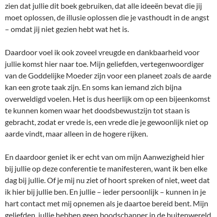
zien dat jullie dit boek gebruiken, dat alle ideeën bevat die jij
moet oplossen, de illusie oplossen die je vasthoudt in de angst
– omdat jij niet gezien hebt wat het is.
Daardoor voel ik ook zoveel vreugde en dankbaarheid voor
jullie komst hier naar toe. Mijn geliefden, vertegenwoordiger
van de Goddelijke Moeder zijn voor een planeet zoals de aarde
kan een grote taak zijn. En soms kan iemand zich bijna
overweldigd voelen. Het is dus heerlijk om op een bijeenkomst
te kunnen komen waar het doodsbewustzijn tot staan is
gebracht, zodat er vrede is, een vrede die je gewoonlijk niet op
aarde vindt, maar alleen in de hogere rijken.
En daardoor geniet ik er echt van om mijn Aanwezigheid hier
bij jullie op deze conferentie te manifesteren, want ik ben elke
dag bij jullie. Of je mij nu ziet of hoort spreken of niet, weet dat
ik hier bij jullie ben. En jullie – ieder persoonlijk – kunnen in je
hart contact met mij opnemen als je daartoe bereid bent. Mijn
geliefden, jullie hebben geen boodschapper in de buitenwereld