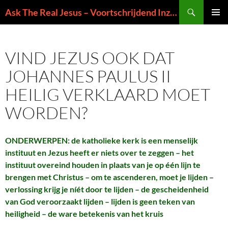
Ga
Zoeken
Ask The Real Jesus – Voortschrijdend Inzicht in de Zin van het Leven
naar
PRIMAI
de
MENU
inhoud
VIND JEZUS OOK DAT
JOHANNES PAULUS II
HEILIG VERKLAARD MOET
WORDEN?
ONDERWERPEN: de katholieke kerk is een menselijk
instituut en Jezus heeft er niets over te zeggen – het
instituut overeind houden in plaats van je op één lijn te
brengen met Christus – om te ascenderen, moet je lijden –
verlossing krijg je níét door te lijden – de gescheidenheid
van God veroorzaakt lijden – lijden is geen teken van
heiligheid – de ware betekenis van het kruis