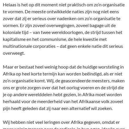
Helaas is het op dit moment niet praktisch om zo’n organisatie
te vormen. De meeste ontwikkelde naties zijn nog niet eens
zover dat zij er serieus over nadenken om zo’n organisatie te
vormen. Er zijn zoveel overwegingen, zoveel bagage uit de
koloniale tijd – van twee wereldoorlogen, de strijd tussen het
kapitalisme en het communisme, de hele kwestie met
multinationale corporaties – dat geen enkele natie dit serieus
overweegt.
Maar er bestaat heel weinig hoop dat de huidige worsteling in
Afrika op heel korte termijn kan worden beëindigd, als er niet
zo’n organisatie komt. Wij, de geascendeerde meesters, maken
ons er grote zorgen over dat het oorlog voeren en de strijd die
je op andere werelddelen hebt gezien, in Afrika moet worden
herhaald voor de meerderheid van het Afrikaanse volk zoveel
pijn heeft geleden dat zij naar een alternatief wil zoeken.
Wij hebben niet veel leringen over Afrika gegeven, omdat er
maar weinig mensen naar de radicale, in hun ogen, ideeën over