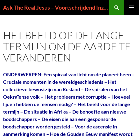
Ga
Zoeken
Ask The Real Jesus – Voortschrijdend Inzicht in de Zin van het Leven
naar
PRIMAI
de
MENU
inhoud
HET BEELD OP DE LANGE
TERMIJN OM DE AARDE TE
VERANDEREN
ONDERWERPEN: Een spiraal van licht om de planeet heen –
Cruciale momenten in de wereldgeschiedenis – Het
collectieve bewustzijn van Rusland – De spiralen van het
Oekraïense volk – Het probleem met corruptie – Hoeveel
lijden hebben de mensen nodig? – Het beeld voor de lange
termijn – De situatie in Afrika – De behoefte aan nieuwe
boodschappers – De eisen die aan een gesponsorde
boodschapper worden gesteld – Voor de ascensie in
aanmerking komen – Hoe de Gouden Eeuw manifest wordt