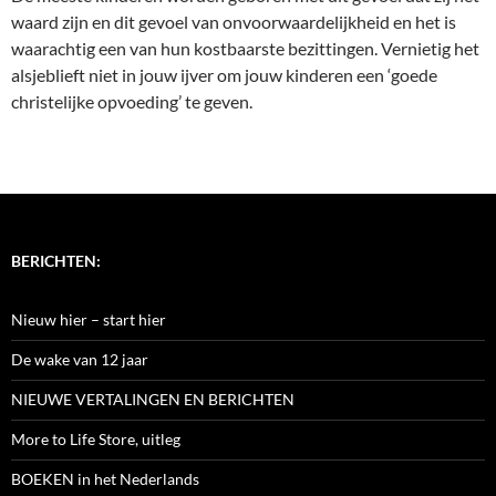
waard zijn en dit gevoel van onvoorwaardelijkheid en het is
waarachtig een van hun kostbaarste bezittingen. Vernietig het
alsjeblieft niet in jouw ijver om jouw kinderen een ‘goede
christelijke opvoeding’ te geven.
BERICHTEN:
Nieuw hier – start hier
De wake van 12 jaar
NIEUWE VERTALINGEN EN BERICHTEN
More to Life Store, uitleg
BOEKEN in het Nederlands