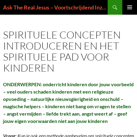
Ga
Zoeken
Ask The Real Jesus – Voortschrijdend Inzicht in de Zin van het Leven
naar
PRIMAI
de
MENU
inhoud
SPIRITUELE CONCEPTEN
INTRODUCEREN EN HET
SPIRITUELE PAD VOOR
KINDEREN
ONDERWERPEN: onderricht kinderen door jouw voorbeeld
– veel ouders schaden kinderen met een religieuze
opvoeding – natuurlijke nieuwsgierigheid en onschuld –
magische helpers – kinderen niet bang om vragen te stellen
– angst vermijden – liefde trekt aan, angst weert af – geef
jouw eigen voorwaarden niet aan jouw kinderen
Vraag:
Kun je ook een methode aanbevelen om spirituele concepten