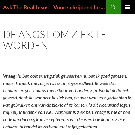
Ga
Zoeken
Ask The Real Jesus – Voortschrijdend Inzicht in de Zin van het Leven
naar
PRIMAI
de
MENU
inhoud
DE ANGST OM ZIEK TE
WORDEN
Vraag:
Ik ben ooit ernstig ziek geweest en nu ben ik goed genezen,
maar ik maak me zorgen over mijn gezondheid. Ik weet dat
lichaam en geest nauw met elkaar verbonden zijn. Nadat ik dit heb
geleerd, denk ik, wanneer ik ziek ben, na over wat voor gedachten ik
kan gebruiken om van de ziekte af te komen. Is dit weerstand tegen
mijn pijn? Ik denk van wel. Wanneer ik ziek ben, vraag ik me af hoe
ik de aandoening kan accepteren zoals die is en hoe ik mijn zieke
lichaam behandel in verband met mijn gedachten.